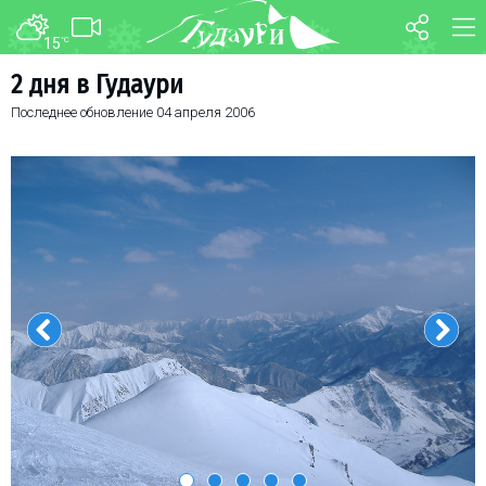
15
°C
ФОРУМ
КАРТА
2 дня в Гудаури
Последнее обновление
04 апреля 2006
О курорте
WEBCAM
Схема трасс
ТРАНСФЕР
Ски-пасс
Инструкторы
Прокат
Ски-сервис
Дети в Гудаури
Развлечения
Календарь событий
Телеграм-канал
Гудаури
INFO