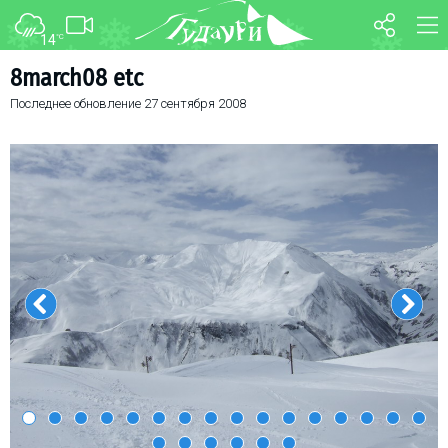
14
°C
ФОРУМ
КАРТА
8march08 etc
Последнее обновление
27 сентября 2008
О курорте
WEBCAM
Схема трасс
ТРАНСФЕР
Ски-пасс
Инструкторы
Прокат
Ски-сервис
Дети в Гудаури
Развлечения
Календарь событий
Телеграм-канал
Гудаури
INFO