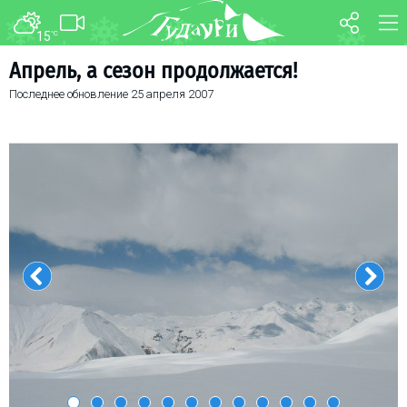
15
°C
ФОРУМ
КАРТА
Апрель, а сезон продолжается!
Последнее обновление
25 апреля 2007
О курорте
WEBCAM
Схема трасс
ТРАНСФЕР
Ски-пасс
Инструкторы
Прокат
Ски-сервис
Дети в Гудаури
Развлечения
Календарь событий
Телеграм-канал
Гудаури
INFO