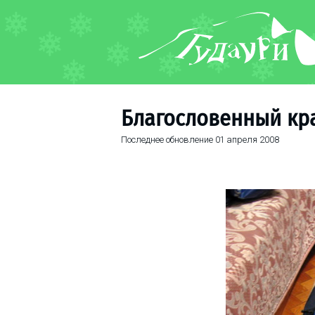
ФОРУМ
О курорте
Схема трасс
Благословенный кр
Ски-пасс
Последнее обновление
01 апреля 2008
Инструкторы
Прокат
Ски-сервис
Дети в Гудаури
Развлечения
Календарь событий
Телеграм-канал
Гудаури
INFO