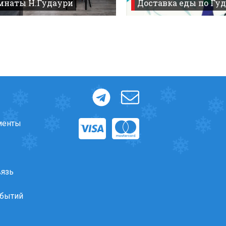
омнаты Н.Гудаури
Доставка еды по Гуд
менты
вязь
обытий