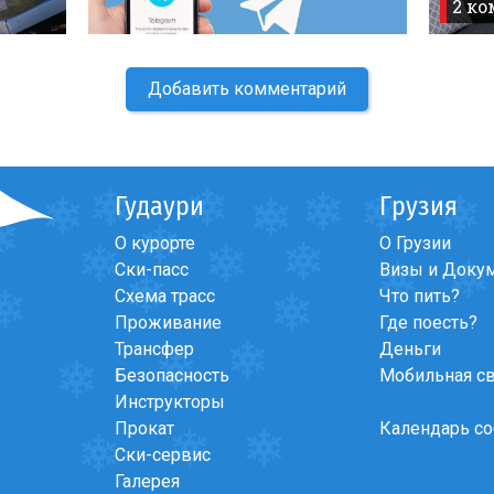
2 к
Добавить комментарий
Гудаури
Грузия
О курорте
О Грузии
Ски-пасс
Визы и Доку
Схема трасс
Что пить?
Проживание
Где поесть?
Трансфер
Деньги
Безопасность
Мобильная с
Инструкторы
Прокат
Календарь с
Ски-сервис
Галерея