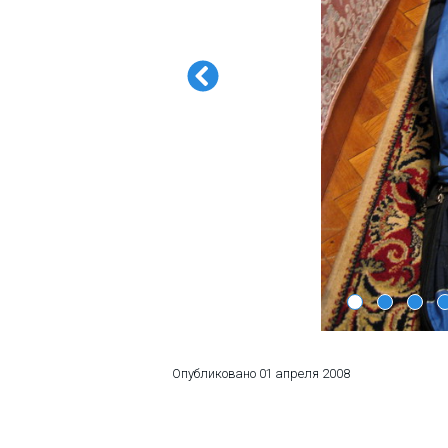
ПРОЖИВАНИЕ
Квартиры
Коттеджи
Отели
%
Горячие предложения
Долгосрочная аренда
Казбеги
Другое
ГРУЗИЯ
Опубликовано
01 апреля 2008
О Грузии
Визы и Документы