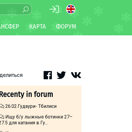
АНСФЕР
КАРТА
ФОРУМ
делиться
Recenty in forum
26.02.Гудаури- Тбилиси
Ищу б/у лыжные ботинки 27–
27.5 для катания в Гу...