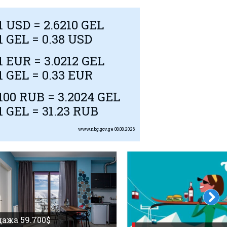
1
USD
= 2.6210 GEL
1 GEL = 0.38
USD
1
EUR
= 3.0212 GEL
1 GEL = 0.33
EUR
100
RUB
= 3.2024 GEL
1 GEL = 31.23
RUB
www.nbg.gov.ge
08.08.2026
ажа 59.700$