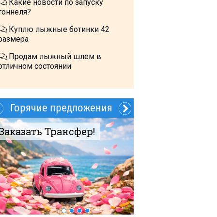
Какие новости по запуску
тоннеля?
Куплю лыжные ботинки 42
размера
Продам лыжный шлем в
отличном состоянии
Горячие предложения
Заказать Трансфер!
Продается 75 
ПентаИнвест