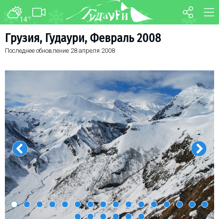
14
°C
ФОРУМ
КАРТА
Грузия, Гудаури, Февраль 2008
Последнее обновление
28 апреля 2008
О курорте
WEBCAM
Схема трасс
ТРАНСФЕР
Ски-пасс
Инструкторы
Прокат
Ски-сервис
Дети в Гудаури
Развлечения
Календарь событий
Телеграм-канал
Гудаури
INFO