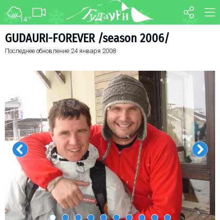
14
°C
ФОРУМ
КАРТА
GUDAURI-FOREVER /season 2006/
Последнее обновление
24 января 2008
О курорте
WEBCAM
Схема трасс
ТРАНСФЕР
Ски-пасс
Инструкторы
Прокат
Ски-сервис
Дети в Гудаури
Развлечения
Календарь событий
Телеграм-канал
Гудаури
INFO