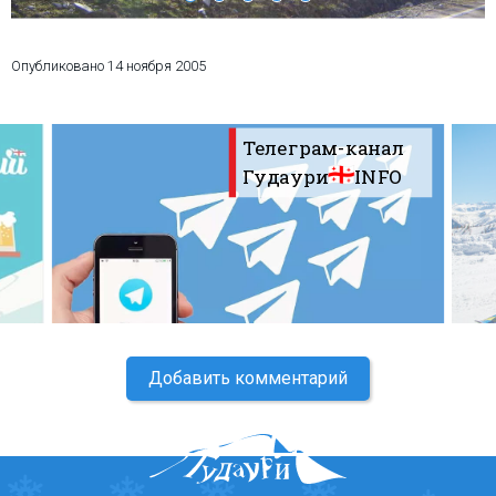
Опубликовано
14 ноября 2005
ПРОЖИВАНИЕ
Телеграм-канал
Квартиры
Гудаури
INFO
Коттеджи
Отели
%
Горячие предложения
Долгосрочная аренда
Казбеги
Другое
Добавить комментарий
ГРУЗИЯ
О Грузии
Визы и Документы