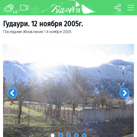
14
°C
ФОРУМ
КАРТА
Гудаури. 12 ноября 2005г.
Последнее обновление
14 ноября 2005
О курорте
WEBCAM
Схема трасс
ТРАНСФЕР
Ски-пасс
Инструкторы
Прокат
Ски-сервис
Дети в Гудаури
Развлечения
Календарь событий
Телеграм-канал
Гудаури
INFO