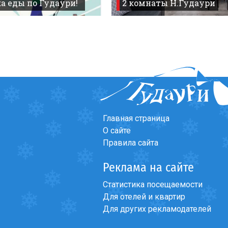
а еды по Гудаури!
2 комнаты Н.Гудаури
Главная страница
О сайте
Правила сайта
Реклама на сайте
Статистика посещаемости
Для отелей и квартир
Для других рекламодателей