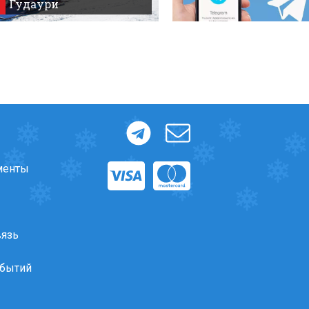
Гудаури
менты
вязь
обытий