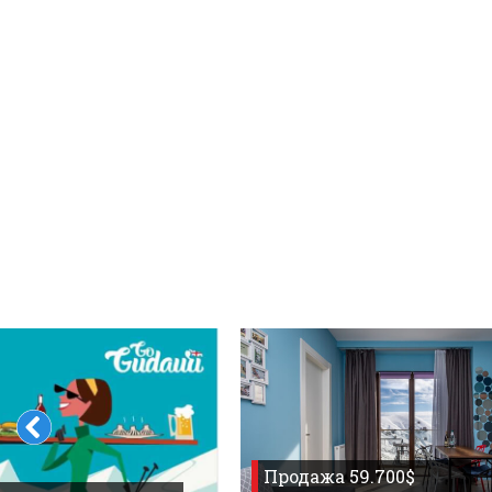
Что пить?
Деньги
Мобильная связь
Галерея
Отчеты
Безопасность
Продажа 59.700$