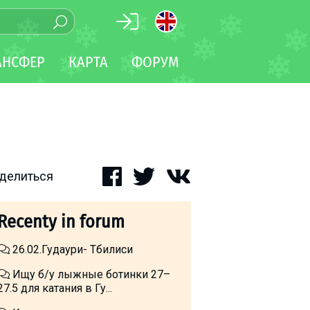
АНСФЕР
КАРТА
ФОРУМ
делиться
Recenty in forum
26.02.Гудаури- Тбилиси
Ищу б/у лыжные ботинки 27–
27.5 для катания в Гу...