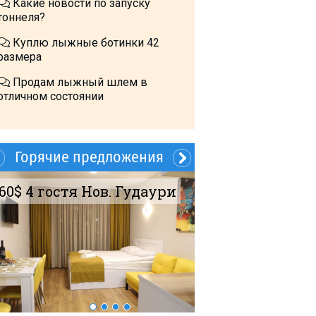
Какие новости по запуску
тоннеля?
Куплю лыжные ботинки 42
размера
Продам лыжный шлем в
отличном состоянии
Горячие предложения
60$ 4 гостя Нов. Гудаури
Летом?- в Грузи