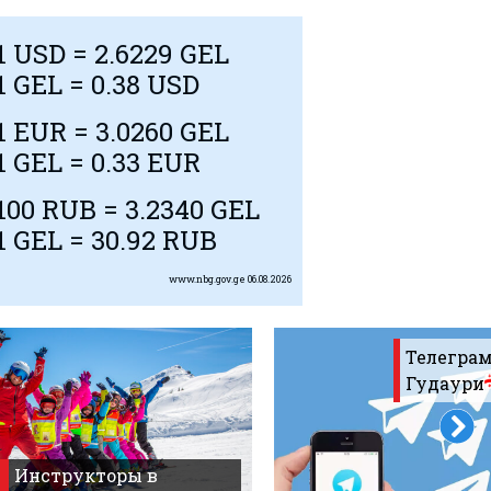
1
USD
= 2.6229 GEL
1 GEL = 0.38
USD
1
EUR
= 3.0260 GEL
1 GEL = 0.33
EUR
100
RUB
= 3.2340 GEL
1 GEL = 30.92
RUB
www.nbg.gov.ge
06.08.2026
Телеграм
Гудаури
Инструкторы в