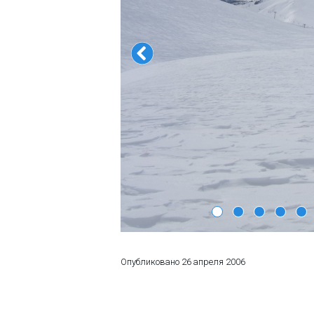
ПРОЖИВАНИЕ
Квартиры
Коттеджи
Отели
%
Горячие предложения
Долгосрочная аренда
Казбеги
Другое
ГРУЗИЯ
Опубликовано
26 апреля 2006
О Грузии
Визы и Документы