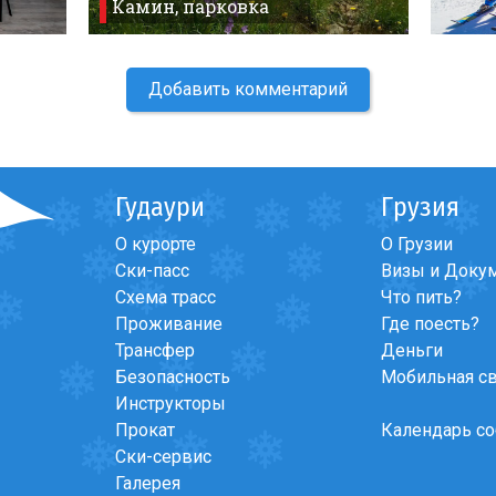
Камин, парковка
Добавить комментарий
Гудаури
Грузия
О курорте
О Грузии
Ски-пасс
Визы и Доку
Схема трасс
Что пить?
Проживание
Где поесть?
Трансфер
Деньги
Безопасность
Мобильная с
Инструкторы
Прокат
Календарь с
Ски-сервис
Галерея