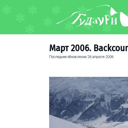
ФОРУМ
О курорте
Схема трасс
Март 2006. Backcoun
Ски-пасс
Последнее обновление
26 апреля 2006
Инструкторы
Прокат
Ски-сервис
Дети в Гудаури
Развлечения
Календарь событий
Телеграм-канал
Гудаури
INFO