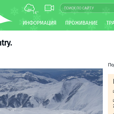
14
°C
КАРТА
ИНФОРМАЦИЯ
ПРОЖИВАНИЕ
ТР
WEBCAM
ТРАНСФЕР
try.
По