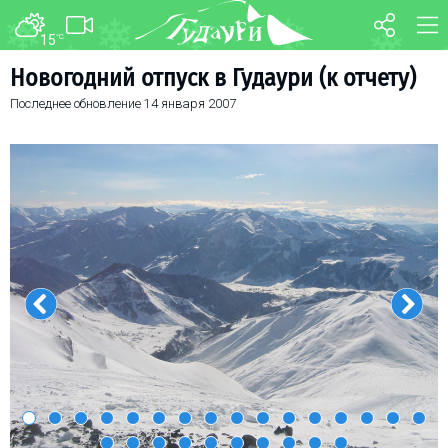
15
°C
ФОРУМ
КАРТА
Новогодний отпуск в Гудаури (к отчету)
Последнее обновление
14 января 2007
О курорте
WEBCAM
Схема трасс
ТРАНСФЕР
Ски-пасс
Инструкторы
Прокат
Ски-сервис
Дети в Гудаури
Развлечения
Календарь событий
Телеграм-канал
Гудаури
INFO