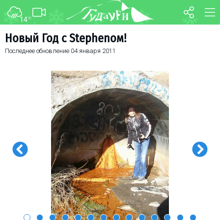
14
°C
ФОРУМ
КАРТА
Новый Год с Stephenом!
Последнее обновление
04 января 2011
О курорте
WEBCAM
Схема трасс
ТРАНСФЕР
Ски-пасс
Инструкторы
Прокат
Ски-сервис
Дети в Гудаури
Развлечения
Календарь событий
Телеграм-канал
Гудаури
INFO