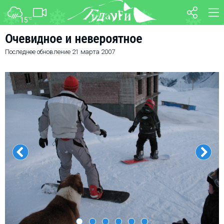
15
°C
ФОРУМ
КАРТА
Очевидное и невероятное
Последнее обновление
21 марта 2007
О курорте
WEBCAM
Схема трасс
ТРАНСФЕР
Ски-пасс
Инструкторы
Прокат
Ски-сервис
Дети в Гудаури
Развлечения
Календарь событий
Телеграм-канал
Гудаури
INFO