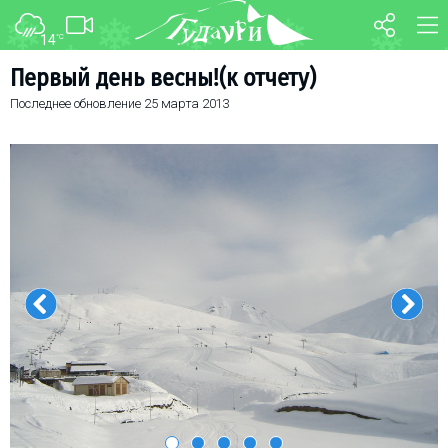
14
°C
ФОРУМ
КАРТА
Первый день весны!(к отчету)
Последнее обновление
25 марта 2013
О курорте
WEBCAM
Схема трасс
ТРАНСФЕР
Ски-пасс
Инструкторы
Прокат
Ски-сервис
Дети в Гудаури
Развлечения
Календарь событий
Телеграм-канал
Гудаури
INFO