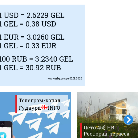
1
USD
= 2.6229 GEL
1 GEL = 0.38
USD
1
EUR
= 3.0260 GEL
1 GEL = 0.33
EUR
100
RUB
= 3.2340 GEL
1 GEL = 30.92
RUB
www.nbg.gov.ge
06.08.2026
Телеграм-канал
Гудаури
INFO
Лето 45$ HB
Ресторан, терасса