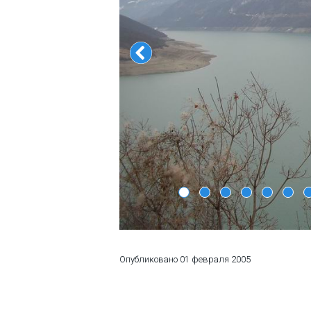
ПРОЖИВАНИЕ
Квартиры
Коттеджи
Отели
%
Горячие предложения
Долгосрочная аренда
Казбеги
Другое
ГРУЗИЯ
Опубликовано
01 февраля 2005
О Грузии
Визы и Документы