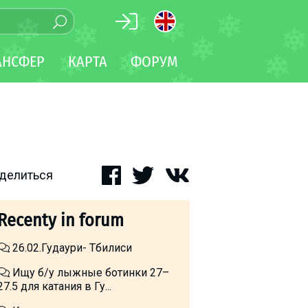
АНСФЕР
КАРТА
ФОРУМ
делиться
Recenty in forum
26.02.Гудаури- Тбилиси
Ищу б/у лыжные ботинки 27–
27.5 для катания в Гу...