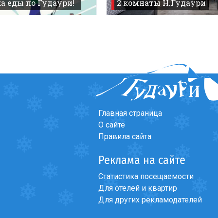
а еды по Гудаури!
2 комнаты Н.Гудаури
Главная страница
О сайте
Правила сайта
Реклама на сайте
Статистика посещаемости
Для отелей и квартир
Для других рекламодателей