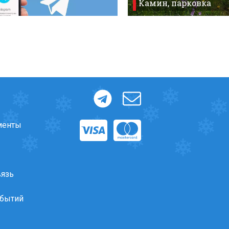
Камин, парковка
менты
вязь
обытий