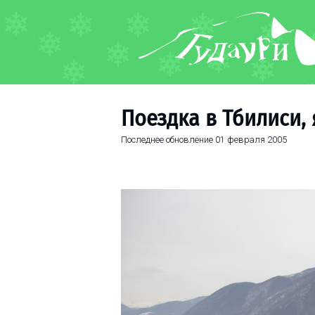
ФОРУМ
О курорте
Схема трасс
Поездка в Тбилиси,
Ски-пасс
Последнее обновление
01 февраля 2005
Инструкторы
Прокат
Ски-сервис
Дети в Гудаури
Развлечения
Календарь событий
Телеграм-канал
Гудаури
INFO