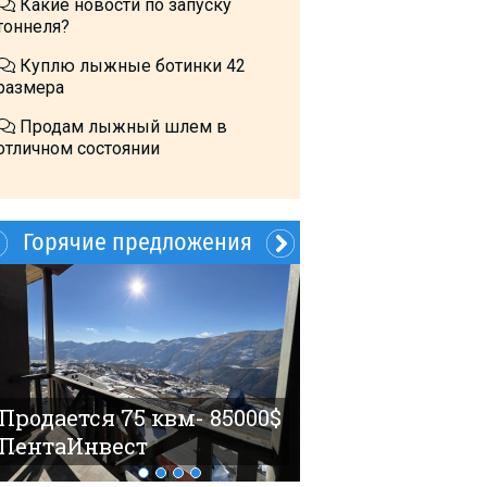
Какие новости по запуску
тоннеля?
Куплю лыжные ботинки 42
размера
Продам лыжный шлем в
отличном состоянии
Горячие предложения
60$ 4 гостя Но
Продается 75 квм- 85000$
ПентаИнвест