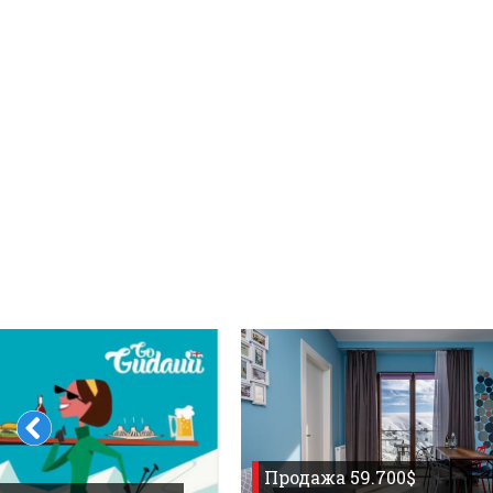
Что пить?
Деньги
Мобильная связь
Галерея
Отчеты
Безопасность
Продажа 59.700$