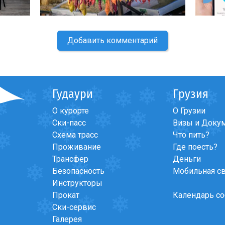
Добавить комментарий
Гудаури
Грузия
О курорте
О Грузии
Ски-пасс
Визы и Доку
Схема трасс
Что пить?
Проживание
Где поесть?
Трансфер
Деньги
Безопасность
Мобильная с
Инструкторы
Прокат
Календарь с
Ски-сервис
Галерея