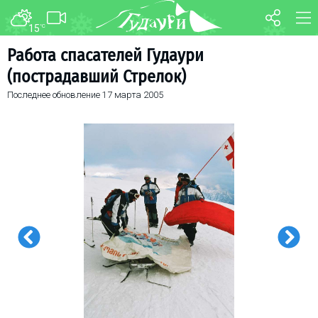
15
°C
ФОРУМ
КАРТА
Работа спасателей Гудаури
(пострадавший Стрелок)
О курорте
WEBCAM
Последнее обновление
17 марта 2005
Схема трасс
ТРАНСФЕР
Ски-пасс
Инструкторы
Прокат
Ски-сервис
Дети в Гудаури
Развлечения
Календарь событий
Телеграм-канал
Гудаури
INFO