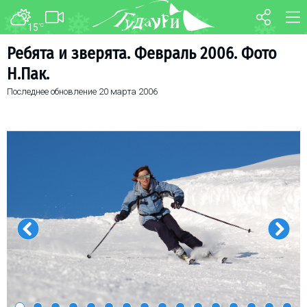
15
°C
ФОРУМ
КАРТА
Ребята и зверята. Февраль 2006. Фото
Н.Пак.
О курорте
WEBCAM
Последнее обновление
20 марта 2006
Схема трасс
ТРАНСФЕР
Ски-пасс
Инструкторы
Прокат
Ски-сервис
Дети в Гудаури
Развлечения
Календарь событий
Телеграм-канал
Гудаури
INFO