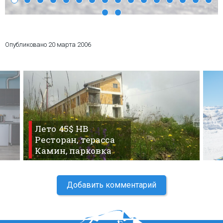
Опубликовано
20 марта 2006
ПРОЖИВАНИЕ
Квартиры
Коттеджи
Отели
%
Горячие предложения
Лето 45$ HB
Долгосрочная аренда
Ресторан, терасса
Казбеги
Камин, парковка
Другое
ГРУЗИЯ
Добавить комментарий
О Грузии
Визы и Документы