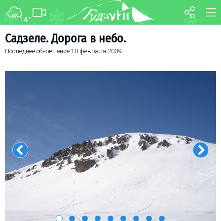
14
°C
ФОРУМ
КАРТА
Садзеле. Дорога в небо.
Последнее обновление
10 февраля 2009
О курорте
WEBCAM
Схема трасс
ТРАНСФЕР
Ски-пасс
Инструкторы
Прокат
Ски-сервис
Дети в Гудаури
Развлечения
Календарь событий
Телеграм-канал
Гудаури
INFO