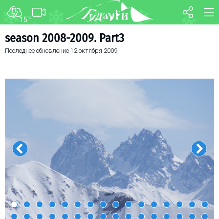
15
°C
ФОРУМ
КАРТА
season 2008-2009. Part3
Последнее обновление
12 октября 2009
О курорте
WEBCAM
Схема трасс
ТРАНСФЕР
Ски-пасс
Инструкторы
Прокат
Ски-сервис
Дети в Гудаури
Развлечения
Календарь событий
Телеграм-канал
Гудаури
INFO