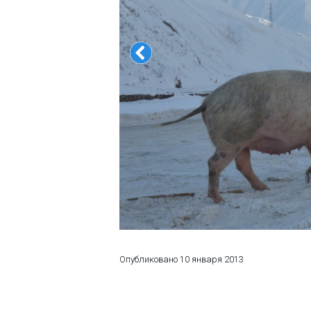
ПРОЖИВАНИЕ
Квартиры
Коттеджи
Отели
%
Горячие предложения
Долгосрочная аренда
Казбеги
Другое
ГРУЗИЯ
Опубликовано
10 января 2013
О Грузии
Визы и Документы