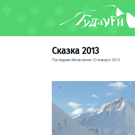
ФОРУМ
О курорте
Схема трасс
Сказка 2013
Ски-пасс
Последнее обновление
10 января 2013
Инструкторы
Прокат
Ски-сервис
Дети в Гудаури
Развлечения
Календарь событий
Телеграм-канал
Гудаури
INFO