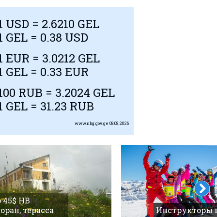
1
USD
= 2.6210 GEL
1 GEL = 0.38
USD
1
EUR
= 3.0212 GEL
1 GEL = 0.33
EUR
100
RUB
= 3.2024 GEL
1 GEL = 31.23
RUB
www.nbg.gov.ge
08.08.2026
 45$ HB
оран, терасса
Инструкторы 