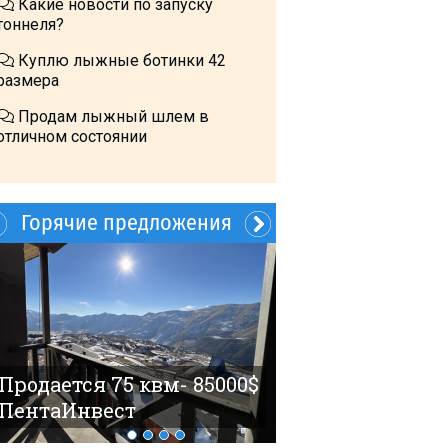
Какие новости по запуску
тоннеля?
Куплю лыжные ботинки 42
размера
Продам лыжный шлем в
отличном состоянии
Горячие предложения
60$ 4 гостя Но
Продается 75 квм- 85000$
ПентаИнвест