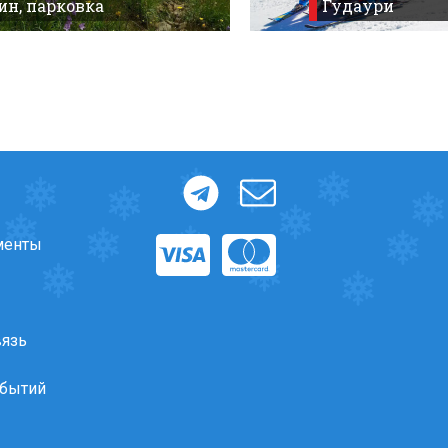
ин, парковка
Гудаури
менты
вязь
обытий