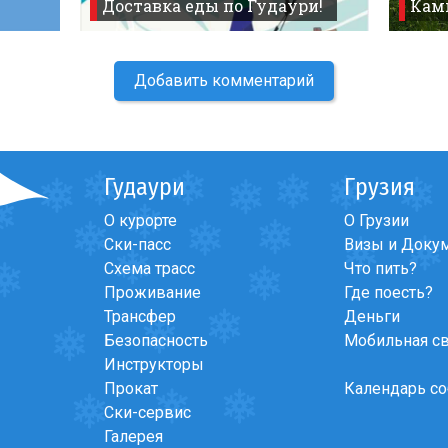
Доставка еды по Гудаури!
Кам
Добавить комментарий
Гудаури
Грузия
О курорте
О Грузии
Ски-пасс
Визы и Доку
Схема трасс
Что пить?
Проживание
Где поесть?
Трансфер
Деньги
Безопасность
Мобильная с
Инструкторы
Прокат
Календарь с
Ски-сервис
Галерея