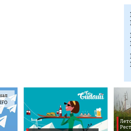
нал
NFO
Лето
Рест