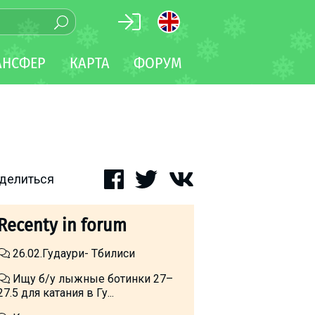
АНСФЕР
КАРТА
ФОРУМ
делиться
Recenty in forum
26.02.Гудаури- Тбилиси
Ищу б/у лыжные ботинки 27–
27.5 для катания в Гу...