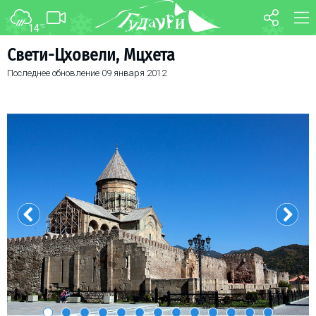
14
°C
ФОРУМ
КАРТА
Свети-Цховели, Мцхета
Последнее обновление
09 января 2012
О курорте
WEBCAM
Схема трасс
ТРАНСФЕР
Ски-пасс
Инструкторы
Прокат
Ски-сервис
Дети в Гудаури
Развлечения
Календарь событий
Телеграм-канал
Гудаури
INFO