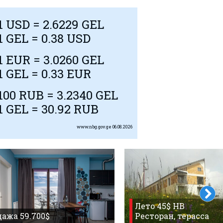
1
USD
= 2.6229 GEL
1 GEL = 0.38
USD
1
EUR
= 3.0260 GEL
1 GEL = 0.33
EUR
100
RUB
= 3.2340 GEL
1 GEL = 30.92
RUB
www.nbg.gov.ge
06.08.2026
Лето 45$ HB
ажа 59.700$
Ресторан, терасса