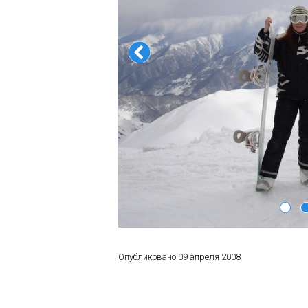
ПРОЖИВАНИЕ
Квартиры
Коттеджи
Отели
%
Горячие предложения
Долгосрочная аренда
Казбеги
Другое
ГРУЗИЯ
Опубликовано
09 апреля 2008
О Грузии
Визы и Документы