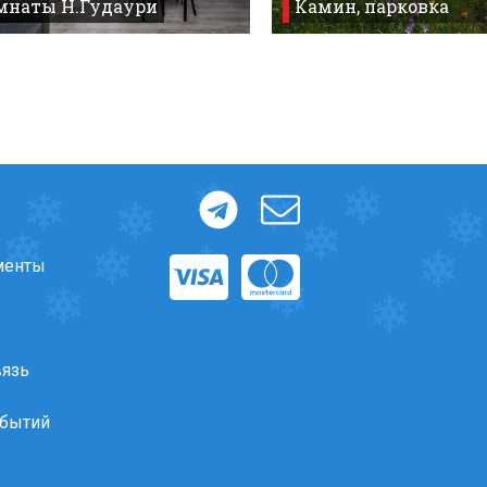
омнаты Н.Гудаури
Камин, парковка
менты
вязь
обытий