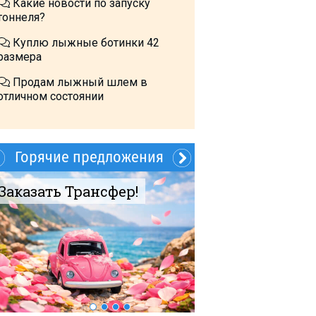
Какие новости по запуску
тоннеля?
Куплю лыжные ботинки 42
размера
Продам лыжный шлем в
отличном состоянии
Горячие предложения
Заказать Трансфер!
60$ 4 гостя Но