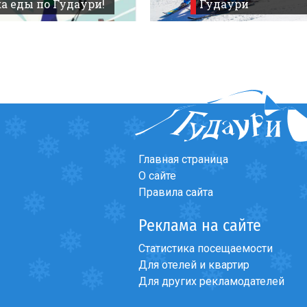
а еды по Гудаури!
Гудаури
Главная страница
О сайте
Правила сайта
Реклама на сайте
Статистика посещаемости
Для отелей и квартир
Для других рекламодателей