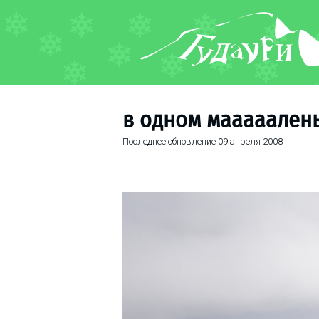
ФОРУМ
О курорте
Схема трасс
в одном мааааален
Ски-пасс
Последнее обновление
09 апреля 2008
Инструкторы
Прокат
Ски-сервис
Дети в Гудаури
Развлечения
Календарь событий
Телеграм-канал
Гудаури
INFO