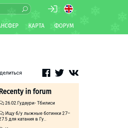
АНСФЕР
КАРТА
ФОРУМ
делиться
Recenty in forum
26.02.Гудаури- Тбилиси
Ищу б/у лыжные ботинки 27–
27.5 для катания в Гу...