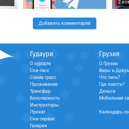
2 к
Добавить комментарий
Гудаури
Грузия
О курорте
О Грузии
Ски-пасс
Визы и Доку
Схема трасс
Что пить?
Проживание
Где поесть?
Трансфер
Деньги
Безопасность
Мобильная с
Инструкторы
Прокат
Календарь с
Ски-сервис
Галерея