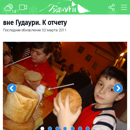
14
°C
ФОРУМ
КАРТА
вне Гудаури. К отчету
Последнее обновление
02 марта 2011
О курорте
WEBCAM
Схема трасс
ТРАНСФЕР
Ски-пасс
Инструкторы
Прокат
Ски-сервис
Дети в Гудаури
Развлечения
Календарь событий
Телеграм-канал
Гудаури
INFO