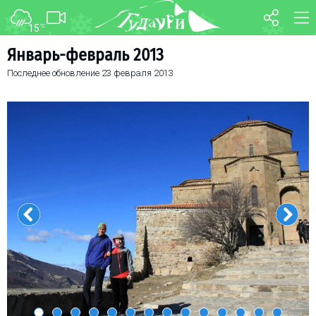
15
°C
ФОРУМ
КАРТА
Январь-февраль 2013
Последнее обновление
23 февраля 2013
О курорте
WEBCAM
Схема трасс
ТРАНСФЕР
Ски-пасс
Инструкторы
Прокат
Ски-сервис
Дети в Гудаури
Развлечения
Календарь событий
Телеграм-канал
Гудаури
INFO