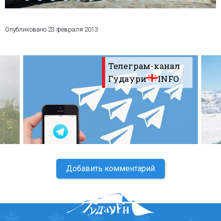
Опубликовано
23 февраля 2013
ПРОЖИВАНИЕ
Телеграм-канал
Квартиры
Гудаури
INFO
Коттеджи
Отели
%
Горячие предложения
Долгосрочная аренда
Казбеги
Другое
Добавить комментарий
ГРУЗИЯ
О Грузии
Визы и Документы