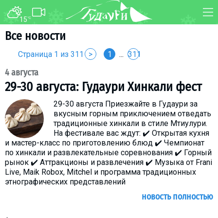
15
°C
ФОРУМ
КАРТА
Все новости
О курорте
WEBCAM
Страница 1 из 311
>
1
...
311
Схема трасс
ТРАНСФЕР
4 августа
Ски-пасс
29-30 августа: Гудаури Хинкали фест
Инструкторы
29-30 августа Приезжайте в Гудаури за
Прокат
вкусным горным приключением отведать
традиционные хинкали в стиле Мтиулури.
Ски-сервис
На фестивале вас ждут: ✔️ Открытая кухня
и мастер-класс по приготовлению блюд ✔️ Чемпионат
Дети в Гудаури
по хинкали и развлекательные соревнования ✔️ Горный
Развлечения
рынок ✔️ Аттракционы и развлечения ✔️ Музыка от Frani
Live, Maik Robox, Mitchel и программа традиционных
Календарь событий
этнографических представлений
новость полностью
Телеграм-канал
Гудаури
INFO