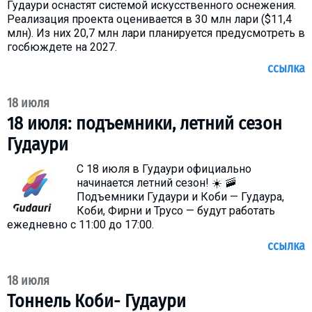
Гудаури оснастят системой искусственного оснежения.
Что пить?
Реализация проекта оценивается в 30 млн лари ($11,4
Деньги
млн). Из них 20,7 млн лари планируется предусмотреть в
госбюждете на 2027.
Мобильная связь
ссылка
Галерея
Отчеты
18 июля
Безопасность
18 июля: подъемники, летний сезон
Гудаури
С 18 июля в Гудаури официально
начинается летний сезон! ☀️ 🚠
Подъемники Гудаури и Коби — Гудаура,
Коби, Фирни и Трусо — будут работать
ежедневно с 11:00 до 17:00.
ссылка
18 июля
Тоннель Коби- Гудаури