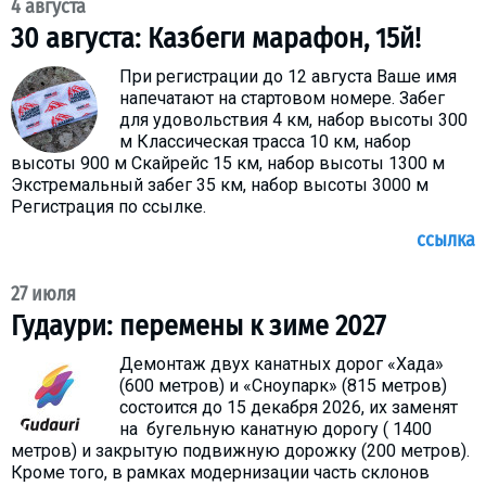
4 августа
30 августа: Казбеги марафон, 15й!
При регистрации до 12 августа Ваше имя
напечатают на стартовом номере. Забег
ПРОЖИВАНИЕ
для удовольствия 4 км, набор высоты 300
м Классическая трасса 10 км, набор
Квартиры
высоты 900 м Скайрейс 15 км, набор высоты 1300 м
Коттеджи
Экстремальный забег 35 км, набор высоты 3000 м
Регистрация по ссылке.
Отели
ссылка
%
Горячие предложения
Долгосрочная аренда
27 июля
Казбеги
Гудаури: перемены к зиме 2027
Другое
Демонтаж двух канатных дорог «Хада»
(600 метров) и «Сноупарк» (815 метров)
ГРУЗИЯ
состоится до 15 декабря 2026, их заменят
на бугельную канатную дорогу ( 1400
О Грузии
метров) и закрытую подвижную дорожку (200 метров).
Визы и Документы
Кроме того, в рамках модернизации часть склонов