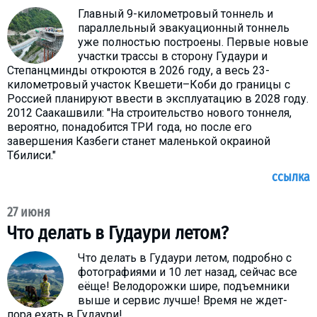
Главный 9-километровый тоннель и
параллельный эвакуационный тоннель
уже полностью построены. Первые новые
участки трассы в сторону Гудаури и
Степанцминды откроются в 2026 году, а весь 23-
километровый участок Квешети–Коби до границы с
Россией планируют ввести в эксплуатацию в 2028 году.
2012 Саакашвили: "На строительство нового тоннеля,
вероятно, понадобится ТРИ года, но после его
завершения Казбеги станет маленькой окраиной
Тбилиси."
ссылка
27 июня
Что делать в Гудаури летом?
Что делать в Гудаури летом, подробно с
фотографиями и 10 лет назад, сейчас все
еёще! Велодорожки шире, подъемники
выше и сервис лучше! Время не ждет-
пора ехать в Гудаури!