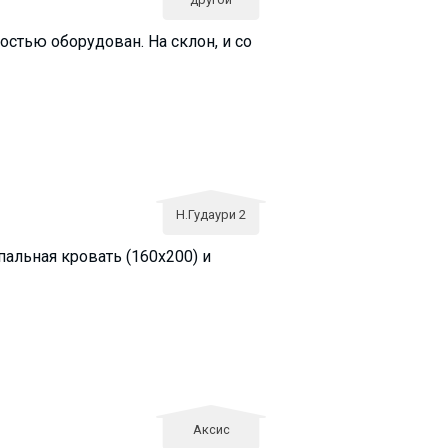
остью оборудован. На склон, и со
Н.Гудаури 2
пальная кровать (160х200) и
Аксис