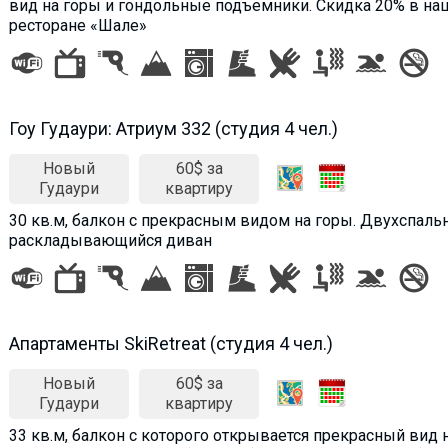
вид на горы и гондольные подъемники. Cкидка 20% в на
ресторане «Шале»
Гоу Гудаури: Атриум 332 (студия 4 чел.)
Новый
60$ за
Гудаури
квартиру
30 кв.м, балкон с прекрасным видом на горы. Двухспальн
раскладывающийся диван
Aпартаменты SkiRetreat (студия 4 чел.)
Новый
60$ за
Гудаури
квартиру
33 кв.м, балкон с которого открывается прекрасный вид 