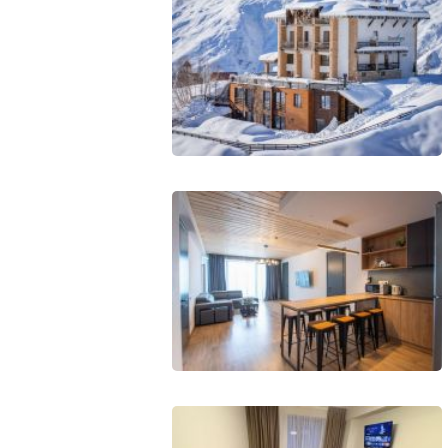
ПРОЖИВАНИЕ
Квартиры
Коттеджи
Отели
%
Горячие предложения
Долгосрочная аренда
Казбеги
Другое
ГРУЗИЯ
О Грузии
Визы и Документы