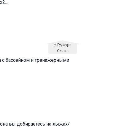
2...
Н.Гудаури
Сьютс
Спа с бассейном и тренажерными
клона вы добираетесь на лыжах/