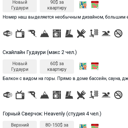
Новый
90$ за
Гудаури
квартиру
Номер наш выделяется необычным дизайном, большим 
Скайлайн Гудаури (макс 2 чел.)
Новый
60$ за
Гудаури
квартиру
Балкон c видом на горы. Прямо в доме бассейн, сауна, д
Горный Сверчок: Heavenly (студия 4 чел.)
Верхний
80-150$ за