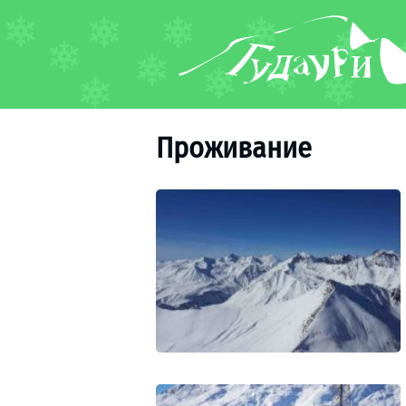
ФОРУМ
О курорте
Схема трасс
Проживание
Ски-пасс
Инструкторы
Прокат
Ски-сервис
Дети в Гудаури
Развлечения
Календарь событий
Телеграм-канал
Гудаури
INFO