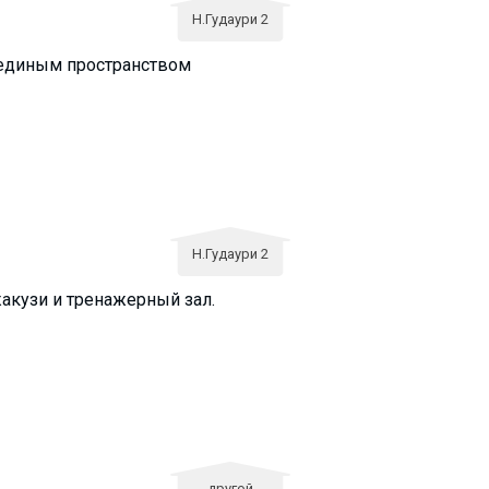
Н.Гудаури 2
единым пространством
Н.Гудаури 2
жакузи и тренажерный зал.
другой