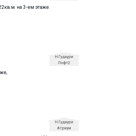
2кв.м. на 3-ем этаже.
Н.Гудаури
Лофт2
аже,
Н.Гудаури
Атриум