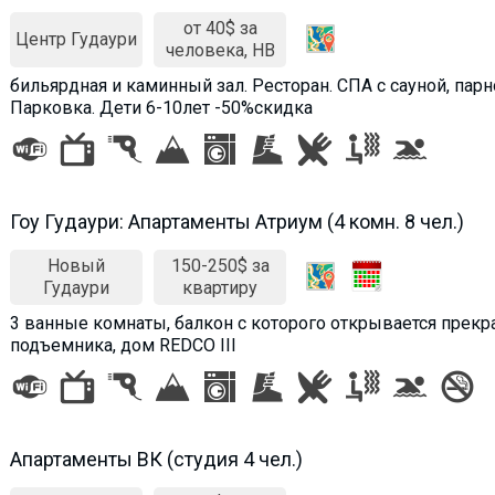
от 40$ за
Центр Гудаури
человека, HB
бильярдная и каминный зал. Ресторан. СПА с сауной, парн
Парковка. Дети 6-10лет -50%скидка
Гоу Гудаури: Апартаменты Атриум (4 комн. 8 чел.)
Новый
150-250$ за
Гудаури
квартиру
3 ванные комнаты, балкон с которого открывается прекр
подъемника, дом REDCO III
Апартаменты ВК (студия 4 чел.)