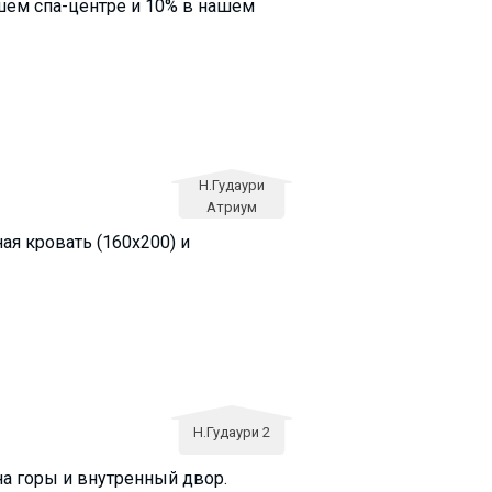
шем спа-центре и 10% в нашем
Н.Гудаури
Атриум
ая кровать (160х200) и
Н.Гудаури 2
на горы и внутренный двор.