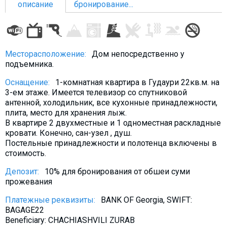
описание
бронирование...
ПРОЖИВАНИЕ
Месторасположение:
Дом непосредственно у
подъемника.
Квартиры
Оснащение:
1-комнатная квартира в Гудаури 22кв.м. на
Коттеджи
3-ем этаже. Имеется телевизор со спутниковой
Отели
антенной, холодильник, все кухонные принадлежности,
плита, место для хранения лыж.
%
Горячие предложения
В квартире 2 двухместные и 1 одноместная раскладные
Долгосрочная аренда
кровати. Конечно, сан-узел , душ.
Постельные принадлежности и полотенца включены в
Казбеги
стоимость.
Другое
Депозит:
10% для бронирования от обшеи суми
прожевания
ГРУЗИЯ
Платежные реквизиты:
BANK OF Georgia, SWIFT:
О Грузии
BAGAGE22
Визы и Документы
Beneficiary: CHACHIASHVILI ZURAB