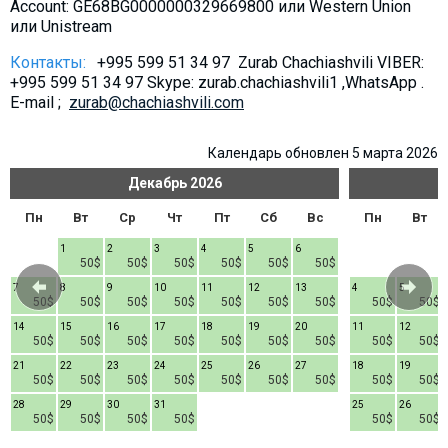
Account: GE68BG0000000329669800 или Western Union
Что пить?
или Unistream
Деньги
Контакты:
+995 599 51 34 97 Zurab Chachiashvili VIBER:
Мобильная связь
+995 599 51 34 97 Skype: zurab.chachiashvili1 ,WhatsApp .
E-mail ;
zurab@chachiashvili.com
Галерея
Отчеты
Календарь обновлен 5 марта 2026
Безопасность
Декабрь
2026
Пн
Вт
Ср
Чт
Пт
Сб
Вс
Пн
Вт
1
2
3
4
5
6
50$
50$
50$
50$
50$
50$
7
8
9
10
11
12
13
4
5
50$
50$
50$
50$
50$
50$
50$
50$
50$
14
15
16
17
18
19
20
11
12
50$
50$
50$
50$
50$
50$
50$
50$
50$
21
22
23
24
25
26
27
18
19
50$
50$
50$
50$
50$
50$
50$
50$
50$
28
29
30
31
25
26
50$
50$
50$
50$
50$
50$