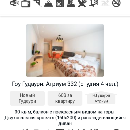
Что пить?
Деньги
Мобильная связь
Галерея
Отчеты
Безопасность
Гоу Гудаури: Атриум 332 (студия 4 чел.)
Новый
60$ за
Н.Гудаури
Гудаури
квартиру
Атриум
30 кв.м, балкон с прекрасным видом на горы.
Двухспальная кровать (160х200) и раскладывающийся
диван