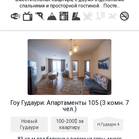
спальнями и просторной гостиной. . Посте...
Гоу Гудаури: Апартаменты 105 (3 комн. 7
чел.)
Новый
100-200$ за
Н.Гудаури 4
Гудаури
квартиру
83 кв.м два балкона с видом на горы, много