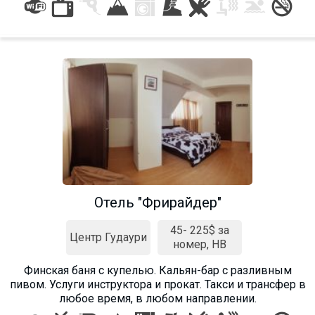
ПРОЖИВАНИЕ
Квартиры
Коттеджи
Отели
%
Горячие предложения
Долгосрочная аренда
Отель "Фрирайдер"
Казбеги
Другое
45- 225$ за
Центр Гудаури
номер, HB
ГРУЗИЯ
Финская баня с купелью. Кальян-бар с разливным
О Грузии
пивом. Услуги инструктора и прокат. Такси и трансфер в
любое время, в любом направлении.
Визы и Документы