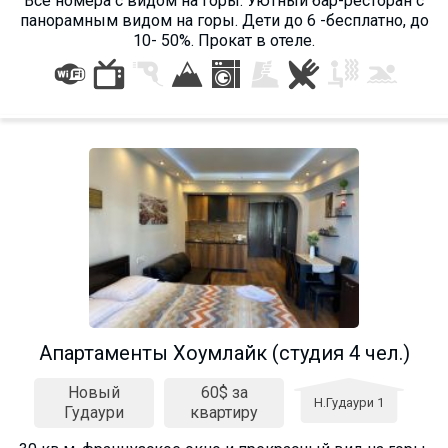
Все номера c видом на горы. Уютный бар-ресторан с
панорамным видом на горы. Дети до 6 -бесплатно, до
10- 50%. Прокат в отеле.
Aпартаменты Хоумлайк (студия 4 чел.)
Новый
60$ за
Н.Гудаури 1
Гудаури
квартиру