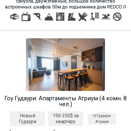
санузла, двужэтажные, большое количество
встроенных шкафов 50м до подьемника дом REDCO II
Гоу Гудаури: Апартаменты Атриум (4 комн. 8
чел.)
Новый
150-250$ за
Н.Гудаури
Гудаури
квартиру
Атриум