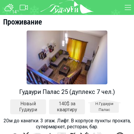
14
°C
ФОРУМ
КАРТА
Проживание
О курорте
WEBCAM
Схема трасс
ТРАНСФЕР
Ски-пасс
Инструкторы
Прокат
Ски-сервис
Дети в Гудаури
Гудаури Палас 25 (дуплекс 7 чел.)
Развлечения
Новый
140$ за
Н.Гудаури
Календарь событий
Гудаури
квартиру
Палас
20м до канатки. 3 этаж. Лифт. В корпусе пункты проката,
Телеграм-канал
супермаркет, ресторан, бар.
Гудаури
INFO