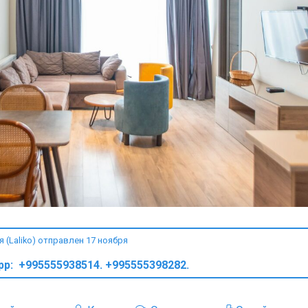
(Laliko) отправлен 17 ноября
app: +995555938514. +995555398282.