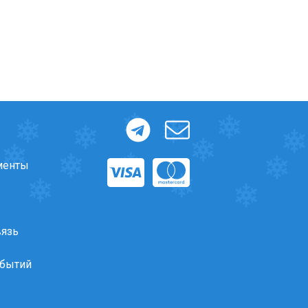
менты
вязь
обытий