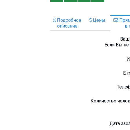
Подробное
Цены
Прям
описание
в 
Ваша
Если Вы не 
E-
Теле
Количество чело
Дата зае