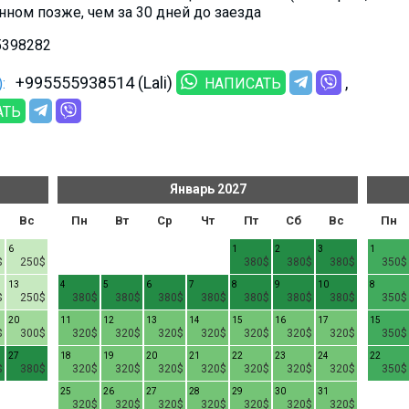
анном позже, чем за 30 дней до заезда
5398282
+995555938514 (Lali)
:
НАПИСАТЬ
АТЬ
Январь
2027
Вс
Пн
Вт
Ср
Чт
Пт
Сб
Вс
Пн
6
1
2
3
1
$
250$
380$
380$
380$
350$
13
4
5
6
7
8
9
10
8
$
250$
380$
380$
380$
380$
380$
380$
380$
350$
20
11
12
13
14
15
16
17
15
$
300$
320$
320$
320$
320$
320$
320$
320$
350$
27
18
19
20
21
22
23
24
22
$
380$
320$
320$
320$
320$
320$
320$
320$
350$
25
26
27
28
29
30
31
320$
320$
320$
320$
320$
320$
320$