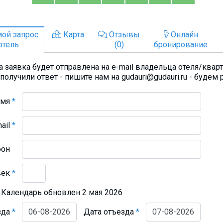
ой запрос
Карта
Отзывы
Онлайн
отель
(0)
бронирование
 заявка будет отправлена на e-mail владельца отеля/квар
получили ответ - пишите нам на gudauri@gudauri.ru - будем 
Имя
*
mail
*
фон
век
*
Календарь обновлен 2 мая 2026
зда
*
Дата отъезда
*