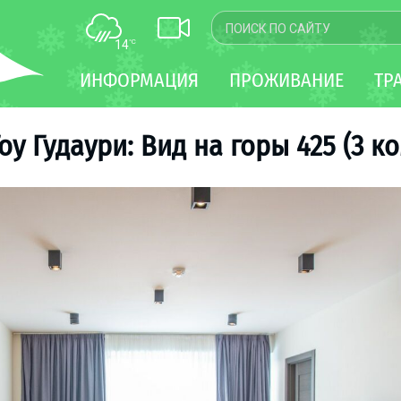
14
°C
КАРТА
ИНФОРМАЦИЯ
ПРОЖИВАНИЕ
ТР
WEBCAM
ТРАНСФЕР
оу Гудаури: Вид на горы 425 (3 ко