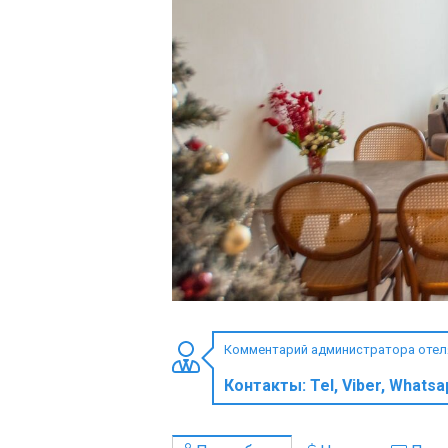
ПРОЖИВАНИЕ
Квартиры
Коттеджи
Отели
%
Горячие предложения
Долгосрочная аренда
Казбеги
Другое
Комментарий администратора отеля 
ГРУЗИЯ
Контакты:
Tel, Viber, Whats
О Грузии
Визы и Документы