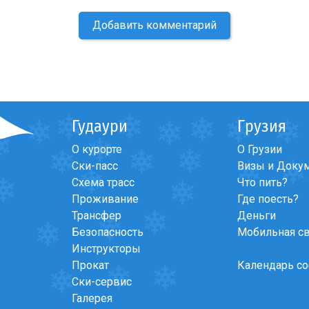
Добавить комментарий
Гудаури
Грузия
О курорте
О Грузии
Ски-пасс
Визы и Доку
Схема трасс
Что пить?
Проживание
Где поесть?
Трансфер
Деньги
Безопасность
Мобильная с
Инструкторы
Прокат
Календарь с
Ски-сервис
Галерея