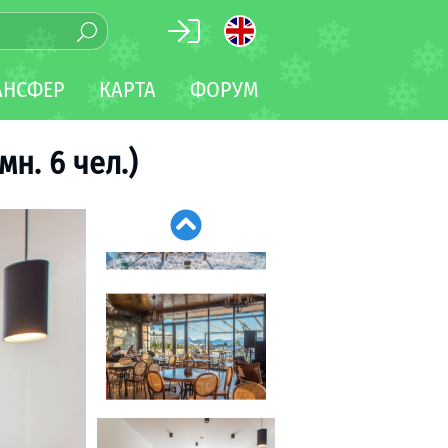
АНСФЕР
КАРТА
ФОРУМ
мн. 6 чел.)