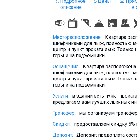
Подробное
Цены
Прям
Что пить?
описание
в 
Деньги
Мобильная связь
Галерея
Месторасположение:
Квартира расп
Отчеты
шкафчиками для лыж, полностью мебл
центр и пункт проката лыж. Только
Безопасность
горы и на подъемники.
Оснащение:
Квартира расположена в
шкафчиками для лыж, полностью мебл
центр и пункт проката лыж. Только
горы и на подъемники.
Услуги:
в здании есть пункт прокат
предлагаем вам лучших лыжных ин
Трансфер:
мы организуем трансфер 
Скидки:
предоставляем скидку 5% п
Депозит:
Депозит: предоплата сост