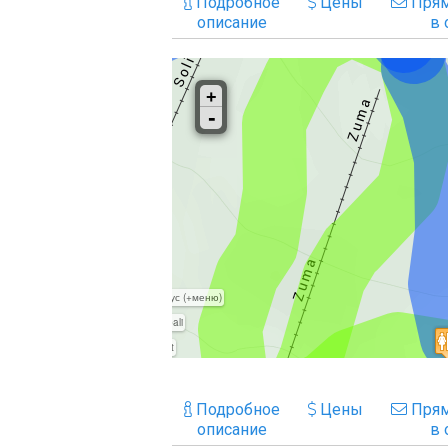
Подробное
Цены
Прям
описание
в 
Подробное
Цены
Прям
описание
в 