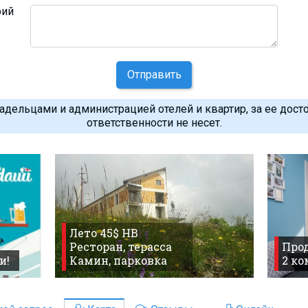
рий
Отправить
дельцами и администрацией отелей и квартир, за ее дост
ответственности не несет.
Лето 45$ HB
Ресторан, терасса
Прод
и!
Камин, парковка
2 к