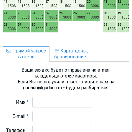
14
15
16
17
18
19
20
11
12
150$
150$
150$
150$
150$
150$
300$
300$
300$
21
22
23
24
25
26
27
18
19
300$
300$
300$
300$
300$
300$
300$
180$
180$
28
29
30
31
25
26
300$
300$
300$
300$
180$
180$
Прямой запрос
Карта, цены,
в отель
бронирование...
Ваша заявка будет отправлена на e-mail
владельца отеля/квартиры.
Если Вы не получили ответ - пишите нам на
gudauri@gudauri.ru - будем разбираться.
Имя
*
E-mail
*
Телефон