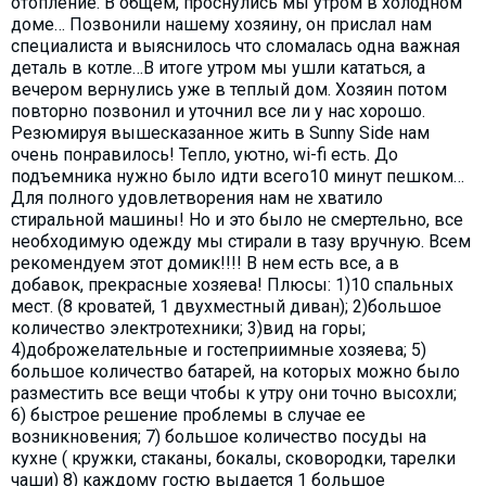
отопление. В общем, проснулись мы утром в холодном
доме… Позвонили нашему хозяину, он прислал нам
специалиста и выяснилось что сломалась одна важная
деталь в котле…В итоге утром мы ушли кататься, а
вечером вернулись уже в теплый дом. Хозяин потом
повторно позвонил и уточнил все ли у нас хорошо.
Резюмируя вышесказанное жить в Sunny Side нам
очень понравилось! Тепло, уютно, wi-fi есть. До
подъемника нужно было идти всего10 минут пешком…
Для полного удовлетворения нам не хватило
стиральной машины! Но и это было не смертельно, все
необходимую одежду мы стирали в тазу вручную. Всем
рекомендуем этот домик!!!! В нем есть все, а в
добавок, прекрасные хозяева! Плюсы: 1)10 спальных
мест. (8 кроватей, 1 двухместный диван); 2)большое
количество электротехники; 3)вид на горы;
4)доброжелательные и гостеприимные хозяева; 5)
большое количество батарей, на которых можно было
разместить все вещи чтобы к утру они точно высохли;
6) быстрое решение проблемы в случае ее
возникновения; 7) большое количество посуды на
кухне ( кружки, стаканы, бокалы, сковородки, тарелки
чаши) 8) каждому гостю выдается 1 большое