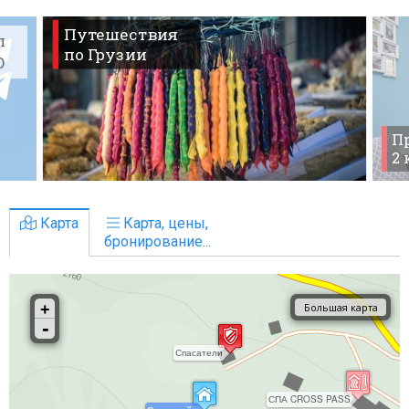
Путешествия
л
по Грузии
O
Пр
2
Карта
Карта, цены,
бронирование...