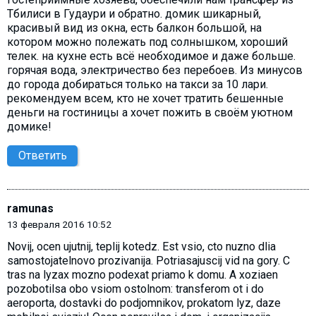
Тбилиси в Гудаури и обратно. домик шикарный,
красивый вид из окна, есть балкон большой, на
котором можно полежать под солнышком, хороший
телек. на кухне есть всё необходимое и даже больше.
горячая вода, электричество без перебоев. Из минусов
до города добираться только на такси за 10 лари.
рекомендуем всем, кто не хочет тратить бешенные
деньги на гостиницы а хочет пожить в своём уютном
домике!
Ответить
ramunas
13 февраля 2016 10:52
Novij, ocen ujutnij, teplij kotedz. Est vsio, cto nuzno dlia
samostojatelnovo prozivanija. Potriasajuscij vid na gory. C
tras na lyzax mozno podexat priamo k domu. A xoziaen
pozobotilsa obo vsiom ostolnom: transferom ot i do
aeroporta, dostavki do podjomnikov, prokatom lyz, daze