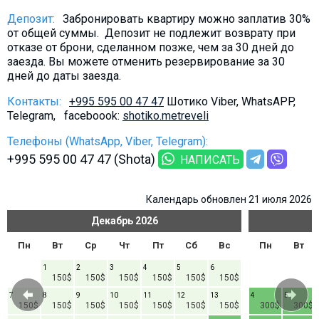
Что пить?
Депозит:
Забронировать квартиру можно заплатив 30%
Деньги
от общей суммы. Депозит не подлежит возврату при
отказе от брони, сделанном позже, чем за 30 дней до
Мобильная связь
заезда. Вы можете отменить резервирование за 30
дней до даты заезда.
Галерея
Отчеты
Контакты:
+995 595 00 47 47
Шотико Viber, WhatsAPP,
Telegram, faceboook:
shotiko.metreveli
Безопасность
Телефоны (WhatsApp, Viber, Telegram):
+995 595 00 47 47 (Shota)
НАПИСАТЬ
Календарь обновлен 21 июля 2026
Декабрь
2026
Пн
Вт
Ср
Чт
Пт
Сб
Вс
Пн
Вт
1
2
3
4
5
6
150$
150$
150$
150$
150$
150$
7
8
9
10
11
12
13
4
5
150$
150$
150$
150$
150$
150$
150$
300$
300$