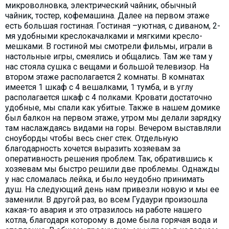
микроволновка, электрический чайник, обычный
чайник, тостер, кофемашина. Далее на первом этаже
есть большая гостиная. Гостиная –уютная, с диваном, 2-
мя удобными креслокачалками и мягкими кресло-
мешками. В гостиной мы смотрели фильмы, играли в
настольные игры, смеялись и общались. Там же там у
нас стояла сушка с вещами и большой телевизор. На
втором этаже располагается 2 комнаты. В комнатах
имеется 1 шкаф с 4 вешалками, 1 тумба, и в углу
располагается шкаф с 4 полками. Кровати достаточно
удобные, мы спали как убитые. Также в нашем домике
был балкон на первом этаже, утром мы делали зарядку
там наслаждаясь видами на горы. Вечером выставляли
сноуборды чтобы весь снег стек. Отдельную
благодарность хочется выразить хозяевам за
оперативность решения проблем. Так, обратившись к
хозяевам мы быстро решили две проблемы. Однажды
у нас сломалась лейка, и было неудобно принимать
душ. На следующий день нам привезли новую и мы ее
заменили. В другой раз, во всем Гудаури произошла
какая-то авария и это отразилось на работе нашего
котла, благодаря которому в доме была горячая вода и