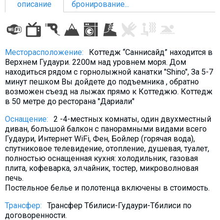
описание
бронирование...
ПРОЖИВАНИЕ
Месторасположение:
Коттедж “Саннисайд” находится в
Верхнем Гудаури. 2200м над уровнем моря. Дом
Квартиры
находиться рядом с горнолыжной канатки "Shino", За 5-7
минут пешком Вы дойдете до подъемника , обратно
Коттеджи
возможен съезд на лыжах прямо к Коттеджю. Коттедж
Отели
в 50 метре до ресторана "Дариали"
%
Горячие предложения
Оснащение:
2 -4-местных комнаты, один двухместный
Долгосрочная аренда
диван, болъшой балкон с панорамными видами всего
Гудаури, Интернет WiFi, Фен, Бойлер (горячая вода),
Казбеги
спутниковое телевидение, отопление, душевая, туалет,
полностью оснащенная кухня: холодильник, газовая
Другое
плита, кофеварка, эл.чайник, тостер, микроволновая
печь.
ГРУЗИЯ
Постельное белье и полотенца включены в стоимость.
О Грузии
Трансфер:
Трансфер Тбилиси-Гудаури-Тбилиси по
Визы и Документы
договоренности.