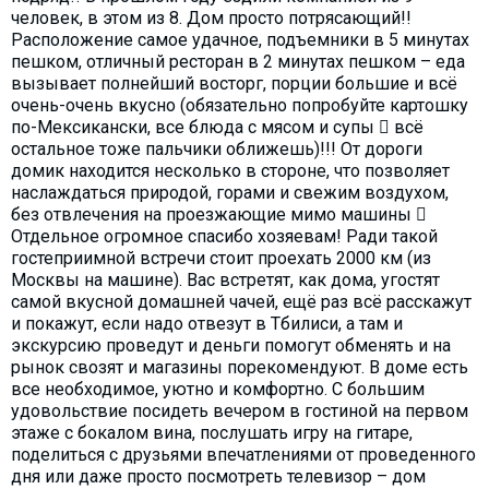
человек, в этом из 8. Дом просто потрясающий!!
Расположение самое удачное, подъемники в 5 минутах
пешком, отличный ресторан в 2 минутах пешком – еда
вызывает полнейший восторг, порции большие и всё
очень-очень вкусно (обязательно попробуйте картошку
по-Мексикански, все блюда с мясом и супы  всё
остальное тоже пальчики оближешь)!!! От дороги
домик находится несколько в стороне, что позволяет
наслаждаться природой, горами и свежим воздухом,
без отвлечения на проезжающие мимо машины 
Отдельное огромное спасибо хозяевам! Ради такой
гостеприимной встречи стоит проехать 2000 км (из
Москвы на машине). Вас встретят, как дома, угостят
самой вкусной домашней чачей, ещё раз всё расскажут
и покажут, если надо отвезут в Тбилиси, а там и
экскурсию проведут и деньги помогут обменять и на
рынок свозят и магазины порекомендуют. В доме есть
все необходимое, уютно и комфортно. С большим
удовольствие посидеть вечером в гостиной на первом
этаже с бокалом вина, послушать игру на гитаре,
поделиться с друзьями впечатлениями от проведенного
дня или даже просто посмотреть телевизор – дом