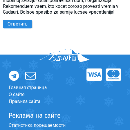
mobilnoj sviazju! Ocen ponravilsa i dom, i organizacija.
Rekomenduem vsem, kto xocet xoroso provesti vremia v
Gudauri. Bolsoe spasibo za samije lucsee vpecetlenija!
Ответить
Главная страница
О сайте
Правила сайта
Реклама на сайте
Статистика посещаемости