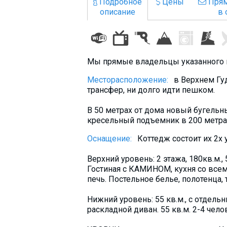
Подробное
Цены
Прям
Что пить?
описание
в 
Деньги
Мобильная связь
Галерея
Мы прямые владельцы указанного к
Отчеты
Месторасположение:
в Верхнем Гуд
Безопасность
трансфер, ни долго идти пешком.
В 50 метрах от дома новый бугельн
кресельный подъемник в 200 метрах
Оснащение:
Коттедж состоит их 2х
Верхний уровень: 2 этажа, 180кв.м.
Гостиная с КАМИНОМ, кухня cо всем
печь. Постельное белье, полотенца, 
Нижний уровень: 55 кв.м., с отдел
раскладной диван. 55 кв.м. 2-4 че