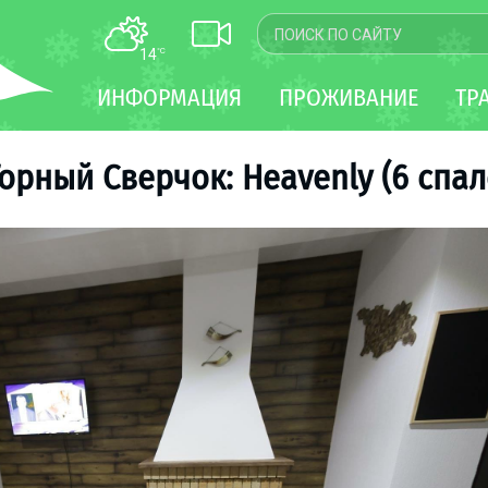
14
°C
КАРТА
ИНФОРМАЦИЯ
ПРОЖИВАНИЕ
ТР
WEBCAM
ТРАНСФЕР
орный Сверчок: Heavenly (6 спал