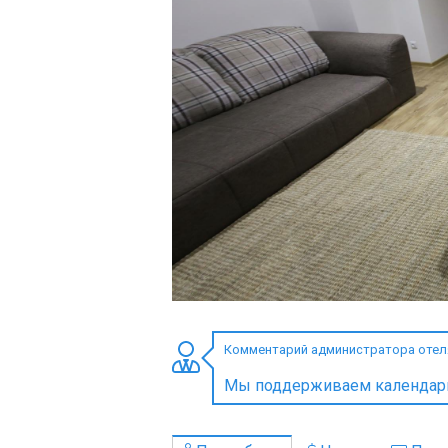
ПРОЖИВАНИЕ
Квартиры
Коттеджи
Отели
%
Горячие предложения
Долгосрочная аренда
Казбеги
Другое
Комментарий администратора отеля
ГРУЗИЯ
Мы поддерживаем календарь 
О Грузии
Визы и Документы