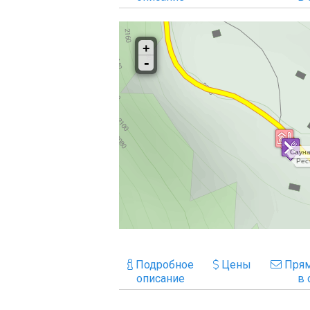
Подробное
Цены
Прям
описание
в 