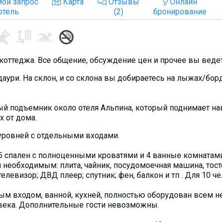
ой запрос
Карта
Отзывы
Онлайн
отель
(2)
бронирование
оттеджа. Все общение, обсуждение цен и прочее вы веде
аури. На склон, и со склона вы добираетесь на лыжах/бор
ый подъемник около отеля Альпина, который поднимает нав
 от дома.
 уровней с отдельными входами.
, 5 спален с полноценными кроватями и 4 ванные комнатами
 необходимым: плита, чайник, посудомоечная машина, тос
телевизор; ДВД плеер; спутник; фен, балкон и тп . Для 10 ч
ьным входом, ванной, кухней, полностью оборудован всем 
ловека. Дополнительные гости невозможны.