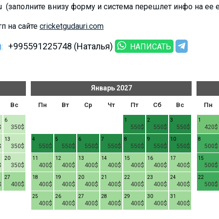
.ru (заполните внизу форму и система перешлет инфо на ее 
п на сайте
cricketgudauri.com
+995591225748 (Наталья)
:
НАПИСАТЬ
Январь
2027
Вс
Пн
Вт
Ср
Чт
Пт
Сб
Вс
Пн
6
1
2
3
1
$
350$
550$
550$
550$
420$
13
4
5
6
7
8
9
10
8
$
350$
550$
550$
550$
550$
550$
550$
550$
500$
20
11
12
13
14
15
16
17
15
$
350$
400$
400$
400$
400$
400$
400$
400$
500$
27
18
19
20
21
22
23
24
22
$
400$
400$
400$
400$
400$
400$
400$
400$
500$
25
26
27
28
29
30
31
400$
400$
400$
400$
400$
400$
400$