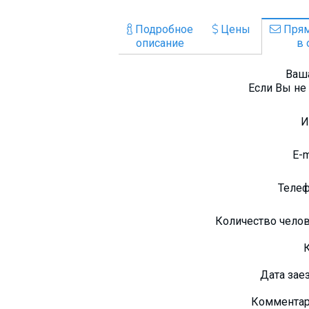
Подробное
Цены
Прям
описание
в 
Ваша
Если Вы не 
E-
Теле
Количество чело
Дата зае
Коммента