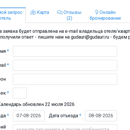
ой запрос
Карта
Отзывы
Онлайн
отель
(2)
бронирование
 заявка будет отправлена на e-mail владельца отеля/квар
получили ответ - пишите нам на gudauri@gudauri.ru - будем 
Имя
*
mail
*
фон
век
*
Календарь обновлен 22 июля 2026
зда
*
Дата отъезда
*
рий