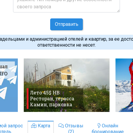
Отправить
дельцами и администрацией отелей и квартир, за ее дост
ответственности не несет.
нал
NFO
Лето 45$ HB
Ресторан, терасса
Камин, парковка
ой запрос
Карта
Отзывы
Онлайн
отель
(2)
бронирование