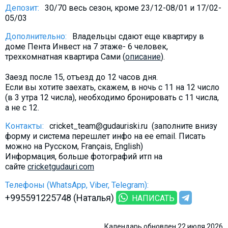
Депозит:
30/70 весь сезон, кроме 23/12-08/01 и 17/02-
05/03
Дополнительно:
Владельцы сдают еще квартиру в
доме Пента Инвест на 7 этаже- 6 человек,
трехкомнатная квартира Сами (
описание
).
Заезд после 15, отъезд до 12 часов дня.
Если вы хотите заехать, скажем, в ночь с 11 на 12 число
(в 3 утра 12 числа), необходимо бронировать с 11 числа,
а не с 12.
Контакты:
cricket_team@gudauriski.ru (заполните внизу
форму и система перешлет инфо на ее email. Писать
можно на Русском, Français, English)
Информация, больше фотографий итп на
сайте
cricketgudauri.com
Телефоны (WhatsApp, Viber, Telegram):
+995591225748 (Наталья)
НАПИСАТЬ
Календарь обновлен 22 июля 2026