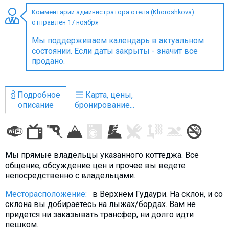
Комментарий администратора отеля (Khoroshkova)
отправлен 17 ноября
Мы поддерживаем календарь в актуальном
ПРОЖИВАНИЕ
состоянии. Если даты закрыты - значит все
продано.
Квартиры
Коттеджи
Подробное
Карта, цены,
Отели
описание
бронирование...
%
Горячие предложения
Долгосрочная аренда
Казбеги
Мы прямые владельцы указанного коттеджа. Все
Другое
общение, обсуждение цен и прочее вы ведете
непосредственно с владельцами.
ГРУЗИЯ
Месторасположение:
в Верхнем Гудаури. На склон, и со
склона вы добираетесь на лыжах/бордах. Вам не
О Грузии
придется ни заказывать трансфер, ни долго идти
Визы и Документы
пешком.