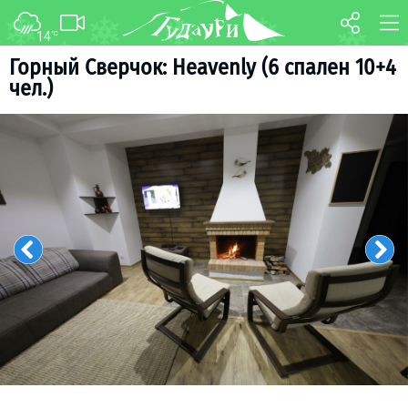
14
°C
ФОРУМ
КАРТА
Горный Сверчок: Heavenly (6 спален 10+4
чел.)
О курорте
WEBCAM
Схема трасс
ТРАНСФЕР
Ски-пасс
Инструкторы
Прокат
Ски-сервис
Дети в Гудаури
Развлечения
Календарь событий
Телеграм-канал
Гудаури
INFO