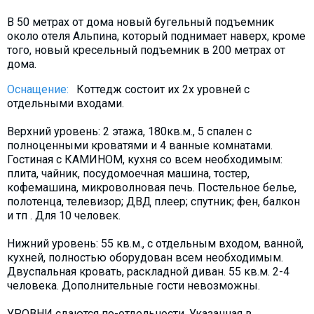
Что пить?
В 50 метрах от дома новый бугельный подъемник
Деньги
около отеля Альпина, который поднимает наверх, кроме
того, новый кресельный подъемник в 200 метрах от
Мобильная связь
дома.
Галерея
Оснащение:
Коттедж состоит их 2х уровней с
Отчеты
отдельными входами.
Безопасность
Верхний уровень: 2 этажа, 180кв.м., 5 спален с
полноценными кроватями и 4 ванные комнатами.
Гостиная с КАМИНОМ, кухня cо всем необходимым:
плита, чайник, посудомоечная машина, тостер,
кофемашина, микроволновая печь. Постельное белье,
полотенца, телевизор; ДВД плеер; спутник; фен, балкон
и тп . Для 10 человек.
Нижний уровень: 55 кв.м., с отдельным входом, ванной,
кухней, полностью оборудован всем необходимым.
Двуспальная кровать, раскладной диван. 55 кв.м. 2-4
человека. Дополнительные гости невозможны.
УРОВНИ сдаются по-отдельности. Указанная в