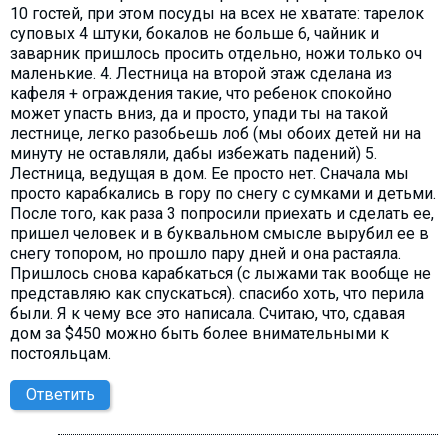
10 гостей, при этом посуды на всех не хватате: тарелок
суповых 4 штуки, бокалов не больше 6, чайник и
заварник пришлось просить отдельно, ножи только оч
маленькие. 4. Лестница на второй этаж сделана из
кафеля + ограждения такие, что ребенок спокойно
может упасть вниз, да и просто, упади ты на такой
лестнице, легко разобьешь лоб (мы обоих детей ни на
минуту не оставляли, дабы избежать падений) 5.
Лестница, ведущая в дом. Ее просто нет. Сначала мы
просто карабкались в гору по снегу с сумками и детьми.
После того, как раза 3 попросили приехать и сделать ее,
пришел человек и в буквальном смысле вырубил ее в
снегу топором, но прошло пару дней и она растаяла.
Пришлось снова карабкаться (с лыжами так вообще не
представляю как спускаться). спасибо хоть, что перила
были. Я к чему все это написала. Считаю, что, сдавая
дом за $450 можно быть более внимательными к
постояльцам.
Ответить