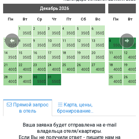
Декабрь
2026
Пн
Вт
Ср
Чт
Пт
Сб
Вс
Пн
Вт
1
2
3
4
5
6
350$
350$
350$
350$
350$
350$
7
8
9
10
11
12
13
4
5
350$
350$
350$
350$
350$
350$
350$
550$
550$
14
15
16
17
18
19
20
11
12
350$
350$
350$
350$
350$
350$
350$
400$
400$
21
22
23
24
25
26
27
18
19
400$
400$
400$
400$
400$
400$
400$
400$
400$
28
29
30
31
25
26
400$
400$
550$
550$
400$
400$
Прямой запрос
Карта, цены,
в отель
бронирование...
Ваша заявка будет отправлена на e-mail
владельца отеля/квартиры.
Если Вы не получили ответ - пишите нам на