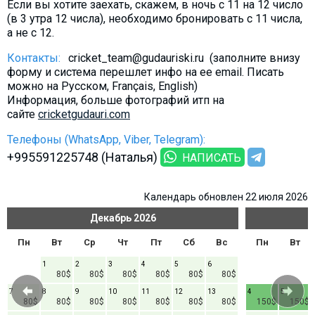
Если вы хотите заехать, скажем, в ночь с 11 на 12 число
(в 3 утра 12 числа), необходимо бронировать с 11 числа,
а не с 12.
Контакты:
cricket_team@gudauriski.ru (заполните внизу
форму и система перешлет инфо на ее email. Писать
можно на Русском, Français, English)
Информация, больше фотографий итп на
сайте
cricketgudauri.com
Телефоны (WhatsApp, Viber, Telegram):
+995591225748 (Наталья)
НАПИСАТЬ
Календарь обновлен 22 июля 2026
Декабрь
2026
Пн
Вт
Ср
Чт
Пт
Сб
Вс
Пн
Вт
1
2
3
4
5
6
80$
80$
80$
80$
80$
80$
7
8
9
10
11
12
13
4
5
80$
80$
80$
80$
80$
80$
80$
150$
150$