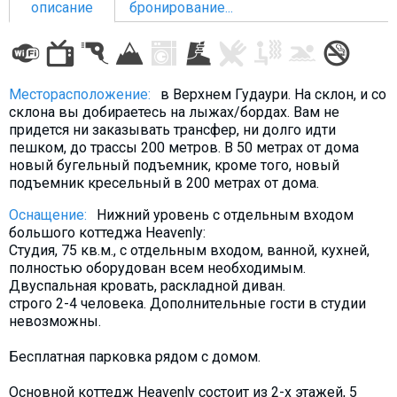
описание
бронирование...
ПРОЖИВАНИЕ
Месторасположение:
в Верхнем Гудаури. На склон, и со
склона вы добираетесь на лыжах/бордах. Вам не
Квартиры
придется ни заказывать трансфер, ни долго идти
пешком, до трассы 200 метров. В 50 метрах от дома
Коттеджи
новый бугельный подъемник, кроме того, новый
Отели
подъемник кресельный в 200 метрах от дома.
%
Горячие предложения
Оснащение:
Нижний уровень с отдельным входом
Долгосрочная аренда
большого коттеджа Heavenly:
Студия, 75 кв.м., с отдельным входом, ванной, кухней,
Казбеги
полностью оборудован всем необходимым.
Двуспальная кровать, раскладной диван.
Другое
строго 2-4 человека. Дополнительные гости в студии
невозможны.
ГРУЗИЯ
О Грузии
Бесплатная парковка рядом с домом.
Визы и Документы
Основной коттедж Heavenly состоит из 2-х этажей, 5