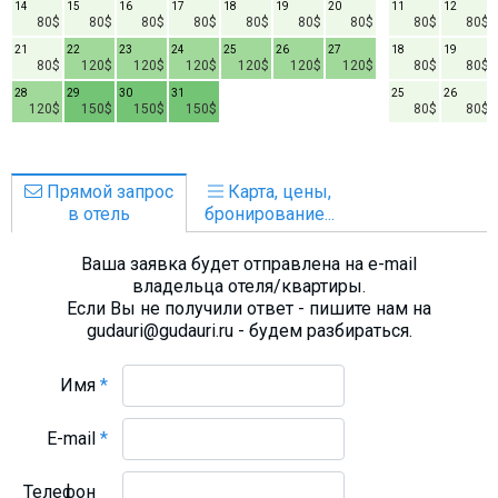
14
15
16
17
18
19
20
11
12
80$
80$
80$
80$
80$
80$
80$
80$
80$
21
22
23
24
25
26
27
18
19
80$
120$
120$
120$
120$
120$
120$
80$
80$
28
29
30
31
25
26
120$
150$
150$
150$
80$
80$
Прямой запрос
Карта, цены,
в отель
бронирование...
Ваша заявка будет отправлена на e-mail
владельца отеля/квартиры.
Если Вы не получили ответ - пишите нам на
gudauri@gudauri.ru - будем разбираться.
Имя
*
E-mail
*
Телефон