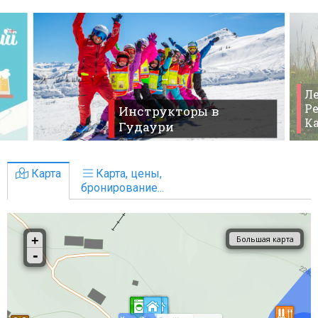
Ле
Ре
Инструкторы в
К
Гудаури
Карта
Карта, цены,
бронирование...