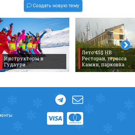
Создать новую тему
Лето 45$ HB
Инструкторы в
Ресторан, терасса
Гудаури
Камин, парковка
менты