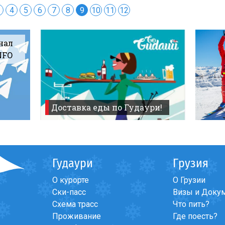
4
5
6
7
8
9
10
11
12
нал
NFO
Доставка еды по Гудаури!
Гудаури
Грузия
О курорте
О Грузии
Ски-пасс
Визы и Доку
Схема трасс
Что пить?
Проживание
Где поесть?