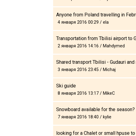
Anyone from Poland travelling in Feb
4 января 2016 00:29 / ela
ПРОЖИВАНИЕ
Transportation from Tbilisi airport to 
Квартиры
2 января 2016 14:16 / Mahdymed
Коттеджи
Отели
Shared transport Tbilisi - Gudauri and 
3 января 2016 23:45 / Michaj
%
Горячие предложения
Долгосрочная аренда
Ski guide
Казбеги
8 января 2016 13:17 / MikeC
Другое
Snowboard available for the season?
ГРУЗИЯ
7 января 2016 18:40 / kylie
О Грузии
Визы и Документы
looking for a Chalet or small hpuse 