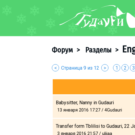
ФОРУМ
О курорте
Схема трасс
Eng
Форум
>
Разделы
>
Ски-пасс
Инструкторы
<
Страница 9 из 12
>
1
2
3
Прокат
Ски-сервис
Дети в Гудаури
Развлечения
Babysitter, Nanny in Gudauri
Календарь событий
13 января 2016 17:27 / 4Gudauri
Телеграм-канал
Transfer form Tblilisi to Gudauri, 22 
Гудаури
INFO
3 января 2016 21:57 / ulijaa