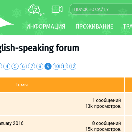
15
°C
КАРТА
ИНФОРМАЦИЯ
ПРОЖИВАНИЕ
ТР
WEBCAM
ТРАНСФЕР
lish-speaking forum
4
5
6
7
8
9
10
11
12
Темы
1
сообщений
13k
просмотров
January 2016
8
сообщений
15k
просмотров