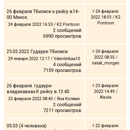
Что пить?
26 февраля Тбилиси к рейсу в14-
24 февраля
Деньги
00 Минск
2022 18:03 / K2
Мобильная связь
Pontoon
24 февраля 2022 16:53 / K2 Pontoon
2
сообщений
Галерея
6990
просмотров
Отчеты
Безопасность
25.02.2022 Гудаури-Тбилиси
24 февраля
2022 08:35 /
29 января 2022 12:17 / Valentinkaa10
natali_morgan
4
сообщений
7159
просмотров
26 февраля. гудаури-
23 февраля
владикавказ.К рейсу в 13.40
2022 14:49 /
Alsola
23 февраля 2022 08:40 / Яна Колвин
2
сообщений
7211
просмотров
05.03 (4 человека)
22 февраля