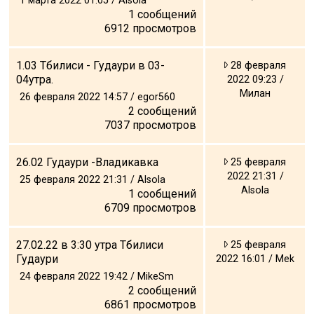
1 марта 2022 01:05 / Alsola
1
сообщений
6912
просмотров
1.03 Тбилиси - Гудаури в 03-
28 февраля
ПРОЖИВАНИЕ
04утра.
2022 09:23 /
Милан
Квартиры
26 февраля 2022 14:57 / egor560
2
сообщений
Коттеджи
7037
просмотров
Отели
%
Горячие предложения
26.02 Гудаури -Владикавка
25 февраля
2022 21:31 /
25 февраля 2022 21:31 / Alsola
Долгосрочная аренда
Alsola
1
сообщений
Казбеги
6709
просмотров
Другое
27.02.22 в 3:30 утра Тбилиси
25 февраля
ГРУЗИЯ
Гудаури
2022 16:01 / Mek
24 февраля 2022 19:42 / MikeSm
О Грузии
2
сообщений
Визы и Документы
6861
просмотров