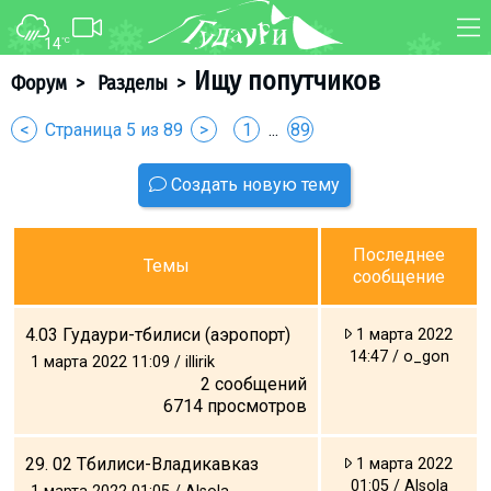
14
°C
ФОРУМ
КАРТА
Ищу попутчиков
Форум
>
Разделы
>
О курорте
WEBCAM
<
Страница 5 из 89
>
1
...
89
Схема трасс
ТРАНСФЕР
Создать новую тему
Ски-пасс
Инструкторы
Прокат
Последнее
Темы
сообщение
Ски-сервис
Дети в Гудаури
4.03 Гудаури-тбилиси (аэропорт)
1 марта 2022
Развлечения
14:47 / o_gon
1 марта 2022 11:09 / illirik
2
сообщений
Календарь событий
6714
просмотров
Телеграм-канал
29. 02 Тбилиси-Владикавказ
1 марта 2022
Гудаури
INFO
01:05 / Alsola