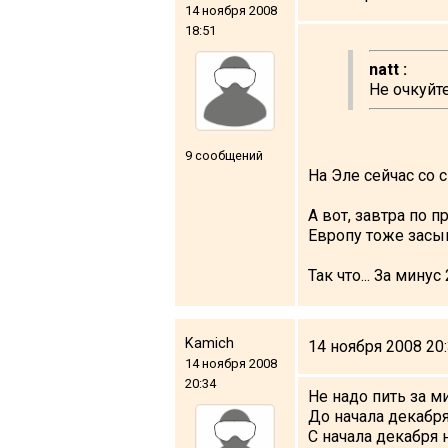
14 ноября 2008
18:51
natt :
Не очкуйте
9 сообщений
На Эле сейчас со с
А вот, завтра по п
Европу тоже засып
Так что... За минус 
Kamich
14 ноября 2008 20
14 ноября 2008
20:34
Не надо пить за ми
До начала декабря
С начала декабря 