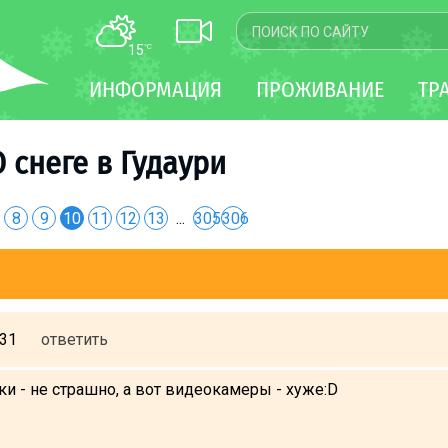
15
°C
КАРТА
ИНФОРМАЦИЯ
ПРОЖИВАНИЕ
ТР
WEBCAM
ТРАНСФЕР
О снеге в Гудаури
8
9
10
11
12
13
...
305
306
:31
ответить
и - не страшно, а вот видеокамеры - хуже:D