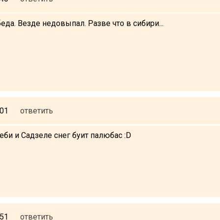
еда. Везде недовыпал. Разве что в сибири...
:01
ответить
деби и Садзеле снег буит палюбас :D
:51
ответить