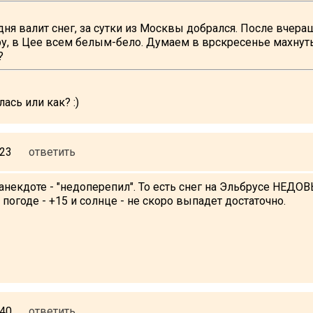
одня валит снег, за сутки из Москвы добрался. После вчера
у, в Цее всем белым-бело. Думаем в врскресенье махнуть 
?
ась или как? :)
:23
ответить
анекдоте - "недоперепил". То есть снег на Эльбрусе НЕДО
 погоде - +15 и солнце - не скоро выпадет достаточно.
:40
ответить