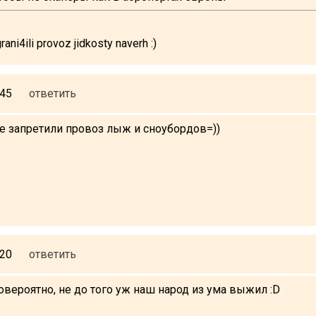
ani4ili provoz jidkosty naverh :)
:45
ответить
не запретили провоз лыж и сноубордов=))
:20
ответить
вероятно, не до того уж наш народ из ума выжил :D