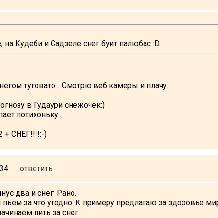
, на Кудеби и Садзеле снег буит палюбас :D
негом туговато... Смотрю веб камеры и плачу..
рогнозу в Гудаури снежочек:)
ает потихоньку...
2 + СНЕГ!!!!:-)
:34
ответить
нус два и снег. Рано.
 пьем за что угодно. К примеру предлагаю за здоровье м
начинаем пить за снег.