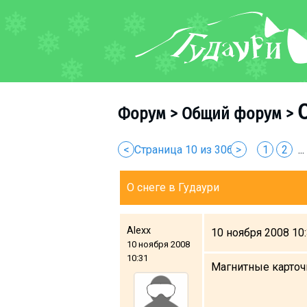
ФОРУМ
О курорте
Схема трасс
Форум
>
Общий форум
>
Ски-пасс
Инструкторы
<
Страница 10 из 306
>
1
2
...
Прокат
Ски-сервис
О снеге в Гудаури
Дети в Гудаури
Развлечения
Alexx
10 ноября 2008 10
Календарь событий
10 ноября 2008
10:31
Магнитные карточк
Телеграм-канал
Гудаури
INFO