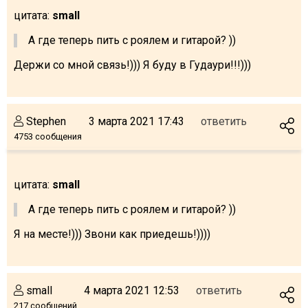
Что пить?
цитата:
small
Деньги
А где теперь пить с роялем и гитарой? ))
Мобильная связь
Держи со мной связь!))) Я буду в Гудаури!!!)))
Галерея
Отчеты
Безопасность
Stephen
3 марта 2021 17:43
ответить
4753 сообщения
цитата:
small
А где теперь пить с роялем и гитарой? ))
Я на месте!))) Звони как приедешь!))))
small
4 марта 2021 12:53
ответить
217 сообщений