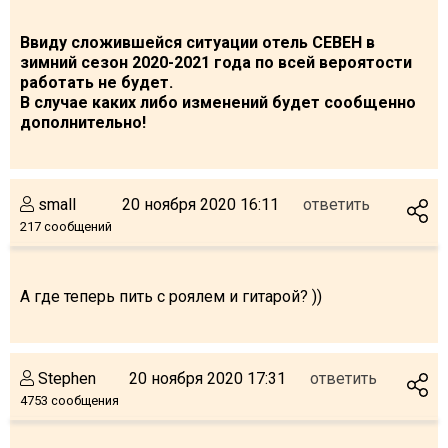
Ввиду сложившейся ситуации отель СЕВЕН в
зимний сезон 2020-2021 года по всей вероятости
работать не будет.
ПРОЖИВАНИЕ
В случае каких либо изменений будет сообщенно
дополнительно!
Квартиры
Коттеджи
Отели
small
20 ноября 2020 16:11
ответить
217 сообщений
%
Горячие предложения
Долгосрочная аренда
Казбеги
А где теперь пить с роялем и гитарой? ))
Другое
ГРУЗИЯ
Stephen
20 ноября 2020 17:31
ответить
О Грузии
4753 сообщения
Визы и Документы