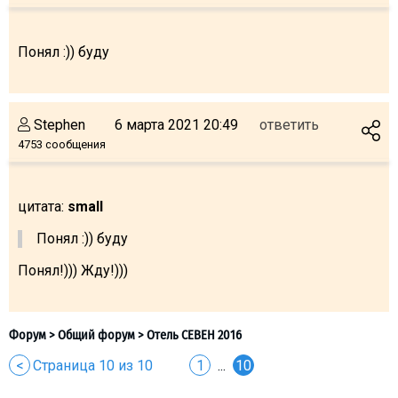
Понял :)) буду
Stephen
6 марта 2021 20:49
ответить
4753 сообщения
цитата:
small
Понял :)) буду
Понял!))) Жду!)))
<
Страница 10 из 10
1
...
10