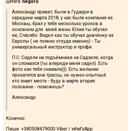
цитата:
negoro
Александр привет, были в Гудаури в
середине марта 2018, у нас была компания из
Москвы, брал у тебя несколько уроков в
основном для моей жены Юлии ты обучал
её, Спасибо. Видел как ты обучал девчёнку из
Европы ( не помню откуда именно) - Ты
универсальный инструктор и профи.
П.С. Сидели на подъёмнике на Садзеле, когда
он сломался (ты впереди меня сидел) .Есть
фото как тебя снимали))). Есть желание
прокатится вне трассы, но нужен опытный
кто знает места - буду в марте вторая
половина - поможешь?
Александр.
Конечно
Пиши +380508479000 Viber / what'sApp