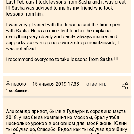
Last February I took lessons from Sasha and it was great
!!! Sasha was advised to me by my friend who took
lessons from him.
I was very pleased with the lessons and the time spent
with Sasha. He is an excellent teacher, he explains
everything very clearly and easily. always insures and
supports, so even going down a steep mountainside, I
was not afraid.
i recommend everyone to take lessons from Sasha !!!
negoro
15 января 2019 17:33
ответить
1 сообщение
Александр привет, были в Гудаури в середине марта
2018, у нас была компания из Москвы, брал у тебя
несколько уроков в основном для моей жены Юлии
ты обучал её, Спасибо. Видел как ты обучал девчёнку