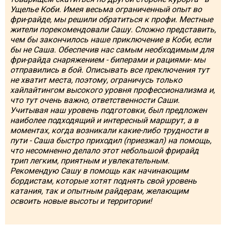
Ущелье Коби. Имея весьма ограниченный опыт во
фри-райде, мы решили обратиться к профи. Местные
жители порекомендовали Сашу. Сложно представить,
чем бы закончилось наше приключение в Коби, если
бы не Саша. Обеспечив нас самым необходимым для
фри-райда снаряжением - биперами и рациями- мы
отправились в бой. Описывать все преключения тут
не хватит места, поэтому, ограничусь только
хайлайтингом высокого уровня профессионализма и,
что тут очень важно, ответственности Саши.
Учитывая наш уровень подготовки, был предложен
наиболее подходящий и интересный маршрут, а в
моментах, когда возникали какие-либо трудности в
пути - Саша быстро приходил (приезжал) на помощь,
что несомненно делало этот небольшой фрирайд
трип легким, приятным и увлекательным.
Рекомендую Сашу в помощь как начинающим
бордистам, которые хотят поднять свой уровень
катания, так и опытным райдерам, желающим
освоить новые высоты и территории!