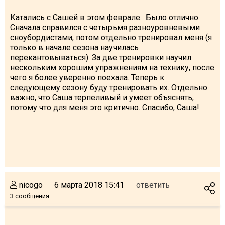
Что пить?
Катались с Сашей в этом феврале. Было отлично.
Деньги
Сначала справился с четырьмя разноуровневыми
сноубордистами, потом отдельно тренировал меня (я
Мобильная связь
только в начале сезона научилась
Галерея
перекантовываться). За две тренировки научил
нескольким хорошим упражнениям на технику, после
Отчеты
чего я более уверенно поехала. Теперь к
Безопасность
следующему сезону буду тренировать их. Отдельно
важно, что Саша терпеливый и умеет объяснять,
потому что для меня это критично. Спасибо, Саша!
nicogo
6 марта 2018 15:41
ответить
3 сообщения