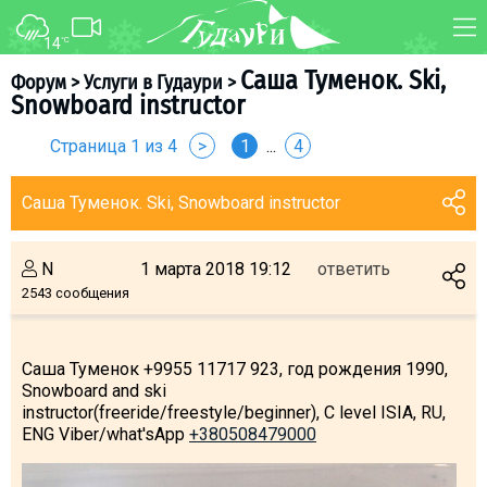
14
°C
ФОРУМ
КАРТА
Саша Туменок. Ski,
Форум
>
Услуги в Гудаури
>
Snowboard instructor
О курорте
WEBCAM
Страница 1 из 4
>
1
...
4
Схема трасс
ТРАНСФЕР
Ски-пасс
Саша Туменок. Ski, Snowboard instructor
Инструкторы
Прокат
N
1 марта 2018 19:12
ответить
Ски-сервис
2543 сообщения
Дети в Гудаури
Развлечения
Саша Туменок +9955 11717 923, год рождения 1990,
Календарь событий
Snowboard and ski
instructor(freeride/freestyle/beginner), C level ISIA, RU,
ENG Viber/what'sApp
+380508479000
Телеграм-канал
Гудаури
INFO