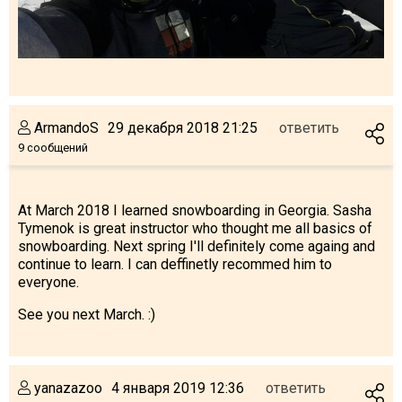
ArmandoS
29 декабря 2018 21:25
ответить
9 сообщений
At March 2018 I learned snowboarding in Georgia. Sasha
Tymenok is great instructor who thought me all basics of
snowboarding. Next spring I'll definitely come againg and
continue to learn. I can deffinetly recommed him to
everyone.
See you next March. :)
yanazazoo
4 января 2019 12:36
ответить