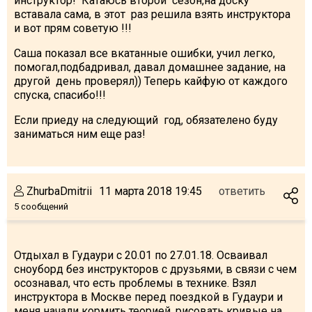
инструктор! Катаюсь второй сезон,на доску
вставала сама, в этот раз решила взять инструктора
и вот прям советую !!!
Саша показал все вкатанные ошибки, учил легко,
помогал,подбадривал, давал домашнее зада
ние, на
другой день проверял)) Теперь кайфую от каждого
спуска, спасибо!!!
Если приеду на следующий год, обязателено буду
заниматься ним еще раз!
ZhurbaDmitrii
11 марта 2018 19:45
ответить
5 сообщений
Отдыхал в Гудаури с 20.01 по 27.01.18. Осваивал
сноуборд без инструкторов с друзьями, в связи с чем
осознавал, что есть проблемы в технике. Взял
инструктора в Москве перед поездкой в Гудаури и
меня начали кормить теорией, рисовать кривые на