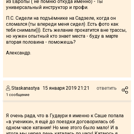
из Европы ( не помню откуда именно) - Ты
универсальный инструктор и профи.
П.С. Сидели на подъёмнике на Садзеле, когда он
сломался (ты впереди меня сидел) .Есть фото как
тебя снимали))). Есть желание прокатится вне трассы,
но нужен опытный кто знает места - буду в марте
вторая половина - поможешь?
Александр.
Staskanastya
15 января 2019 21:21
ответить
1 сообщение
Я очень рада, что в Гудаури я именно к Саше попала
«в ученики», я ещё до поездки договорилась об
одном часе катания! Но мне этого было мало! И в
итоге мы через день катались по часу! Катаюсь я