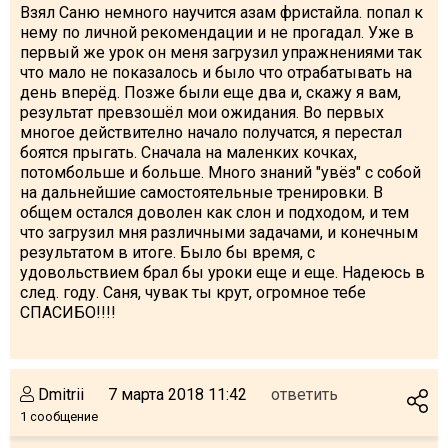
Взял Саню немного научится азам фристайла. попал к
нему по личной рекомендации и не прогадал. Уже в
первый же урок он меня загрузил упражнениями так
что мало не показалось и было что отрабатывать на
день вперёд. Позже были еще два и, скажу я вам,
результат превзошёл мои ожидания. Во первых
многое действително начало получатся, я перестал
боятся прыгать. Сначала на маленких кочках,
потомбольше и больше. Много знаний "увёз" с собой
на дальнейшие самостоятельные тренировки. В
общем остался доволен как слон и подходом, и тем
что загрузил мня различными задачами, и конечным
результатом в итоге. Было бы время, с
удовольствием брал бы уроки еще и еще. Надеюсь в
след. году. Саня, чувак ты крут, огромное тебе
СПАСИБО!!!!
Dmitrii
7 марта 2018 11:42
ответить
1 сообщение