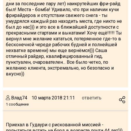
дни за последние пару лет) наикрутейших фри-райд
был! Места - бомба! Удивило, что при наличии кучи
фрирайдеров и отсутствии свежего снега - ты
умудрялся каждый раз находить места, где никто не
был до нас))) и это все в ближайшей доступности с
прекрасными стартами и выкатами! Хочу ещё!!!!! Ты
вернул мне желание кататься, потеряенное где-то в
бесконечной череде рабочих будней и полнейшей
нехватке времени) мы еще вернёмся))) Саша
отличный райдер, квалифицированный гид,
пунктуален, очарователен... Все было четко, по
желанию клиента, экстремально, но безопасно и
вкусно))
Влад74
10 марта 2018 21:11
ответить
1 сообщение
Приехал в Гудаури с рискованной миссией -
попытаться встать на борд в возрасте почти 44 лет)))