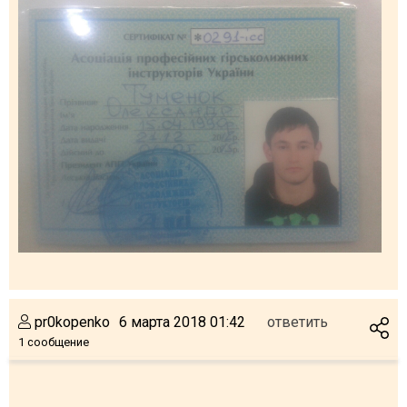
ПРОЖИВАНИЕ
Квартиры
Коттеджи
Отели
%
Горячие предложения
Долгосрочная аренда
Казбеги
Другое
pr0kopenko
6 марта 2018 01:42
ответить
ГРУЗИЯ
1 сообщение
О Грузии
Визы и Документы