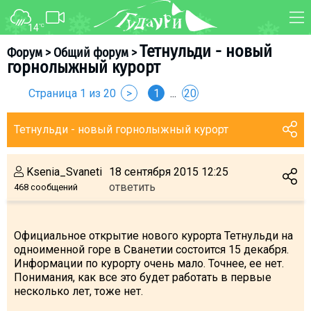
14
°C
ФОРУМ
КАРТА
Тетнульди - новый
Форум
>
Общий форум
>
горнолыжный курорт
О курорте
WEBCAM
Страница 1 из 20
>
1
...
20
Схема трасс
ТРАНСФЕР
Ски-пасс
Тетнульди - новый горнолыжный курорт
Инструкторы
Прокат
Ksenia_Svaneti
18 сентября 2015 12:25
Ски-сервис
ответить
468 сообщений
Дети в Гудаури
Развлечения
Официальное открытие нового курорта Тетнульди на
Календарь событий
одноименной горе в Сванетии состоится 15 декабря.
Информации по курорту очень мало. Точнее, ее нет.
Понимания, как все это будет работать в первые
Телеграм-канал
несколько лет, тоже нет.
Гудаури
INFO