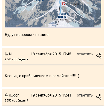
Что пить?
Деньги
Мобильная связь
Галерея
Отчеты
Будут вопросы - пишите.
Безопасность
N
18 сентября 2015 17:45
ответить
2543 сообщения
Ксения, с прибавлением в семействе!!!! :)
o_gon
19 сентября 2015 15:41
ответить
2550 сообщений