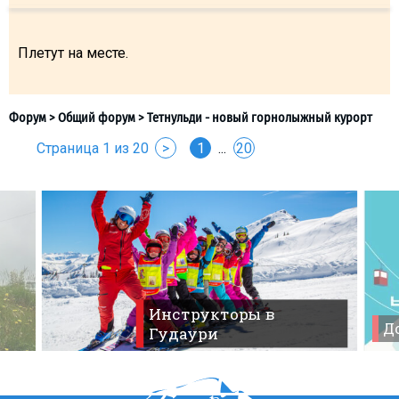
Плетут на месте.
Страница 1 из 20
>
1
...
20
Инструкторы в
До
Гудаури