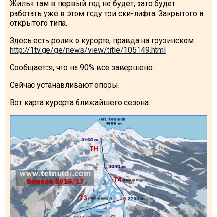
Жилья там в первый год не будет, зато будет
работать уже в этом году три ски-лифта. Закрытого и
открытого типа.
Здесь есть ролик о курорте, правда на грузинском.
ПРОЖИВАНИЕ
http://1tv.ge/ge/news/view/title/105149.html
Квартиры
Сообщается, что на 90% все завершено.
Коттеджи
Сейчас устанавливают опоры.
Отели
Вот карта курорта ближайшего сезона.
%
Горячие предложения
Долгосрочная аренда
Казбеги
Другое
ГРУЗИЯ
О Грузии
Визы и Документы