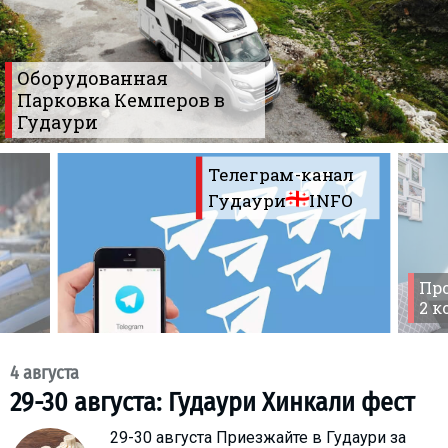
Что пить?
Деньги
Оборудованная
Мобильная связь
Парковка Кемперов в
Галерея
Гудаури
Отчеты
Безопасность
Телеграм-канал
Гудаури
INFO
Про
2 
4 августа
29-30 августа: Гудаури Хинкали фест
29-30 августа Приезжайте в Гудаури за