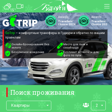
15
°C
ФОРУМ
КАРТА
О курорте
WEBCAM
GoTrip
– комфортные трансферы в Гудаури и обратно по вашим
Схема трасс
ТРАНСФЕР
правилам
Ски-пасс
Онлайн-бронирование без
Место для лыж и
залога
сноуборда
Инструкторы
Безопасное вождение
Безлимит остановок для
фото по пути
Прокат
Ски-сервис
Дети в Гудаури
Развлечения
Календарь событий
Поиск проживания
Телеграм-канал
Квартиры
2
Гудаури
INFO