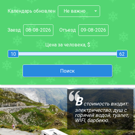
Календарь обновлен
Не важно
ПРОЖИВАНИЕ
Заезд
Отъезд
Квартиры
Цена за человека, $
Коттеджи
10
62
Отели
%
Горячие предложения
Поиск
Долгосрочная аренда
Казбеги
Другое
В
стоимость входит:
электричество, душ с
ГРУЗИЯ
горячей водой, туалет,
WIFI, барбекю.
О Грузии
Визы и Документы