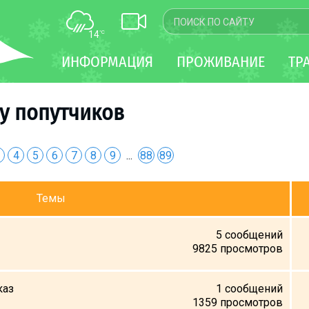
14
°C
КАРТА
ИНФОРМАЦИЯ
ПРОЖИВАНИЕ
ТР
WEBCAM
ТРАНСФЕР
у попутчиков
4
5
6
7
8
9
...
88
89
Темы
5
сообщений
9825
просмотров
каз
1
сообщений
1359
просмотров