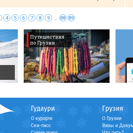
4
5
6
7
8
9
...
88
89
Путешествия
по Грузии
Гудаури
Грузия
О курорте
О Грузии
Ски-пасс
Визы и Доку
Схема трасс
Что пить?