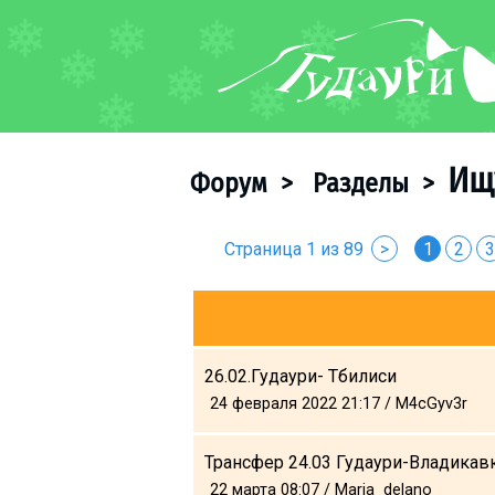
ФОРУМ
О курорте
Схема трасс
Ищ
Форум
>
Разделы
>
Ски-пасс
Инструкторы
Страница 1 из 89
>
1
2
3
Прокат
Ски-сервис
Дети в Гудаури
Развлечения
26.02.Гудаури- Тбилиси
Календарь событий
24 февраля 2022 21:17 / M4cGyv3r
Телеграм-канал
Трансфер 24.03 Гудаури-Владикав
Гудаури
INFO
22 марта 08:07 / Maria_delano