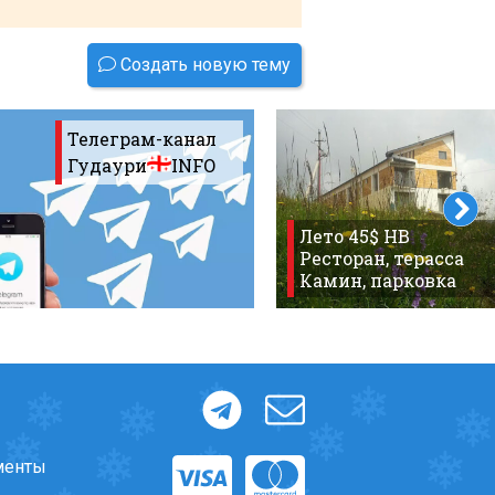
Создать новую тему
Телеграм-канал
Гудаури
INFO
Лето 45$ HB
Ресторан, терасса
Камин, парковка
менты