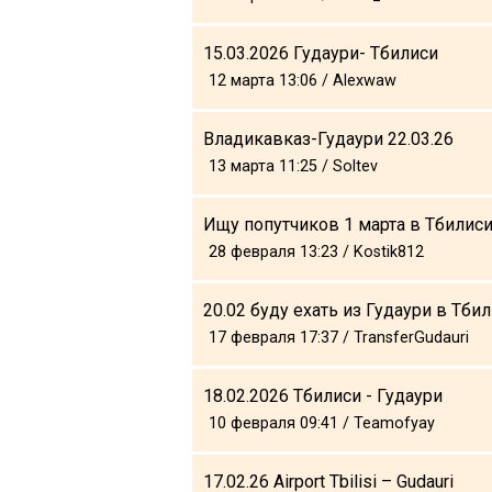
15.03.2026 Гудаури- Тбилиси
12 марта 13:06 / Alexwaw
ПРОЖИВАНИЕ
Владикавказ-Гудаури 22.03.26
Квартиры
13 марта 11:25 / Soltev
Коттеджи
Отели
Ищу попутчиков 1 марта в Тбилис
28 февраля 13:23 / Kostik812
%
Горячие предложения
Долгосрочная аренда
20.02 буду ехать из Гудаури в Тби
Казбеги
17 февраля 17:37 / TransferGudauri
Другое
18.02.2026 Тбилиси - Гудаури
ГРУЗИЯ
10 февраля 09:41 / Teamofyay
О Грузии
Визы и Документы
17.02.26 Airport Tbilisi – Gudauri