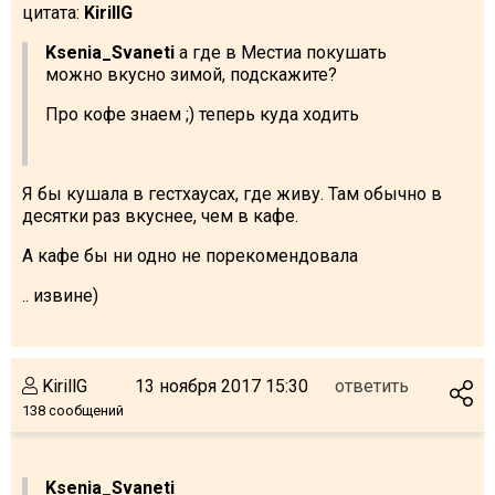
цитата:
KirillG
Что пить?
Деньги
Ksenia_Svaneti
а где в Местиа покушать
можно вкусно зимой, подскажите?
Мобильная связь
Про кофе знаем ;) теперь куда ходить
Галерея
Отчеты
Безопасность
Я бы кушала в гестхаусах, где живу. Там обычно в
десятки раз вкуснее, чем в кафе.
А кафе бы ни одно не порекомендовала
.. извине)
KirillG
13 ноября 2017 15:30
ответить
138 сообщений
Ksenia_Svaneti