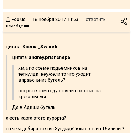
Fobius
18 ноября 2017 11:53
ответить
8 сообщений
цитата:
Ksenia_Svaneti
цитата:
andrey.prishchepa
хм,а по схеме подьемников на
тетнулди неужели то что уходит
вправо вниз бугель?
опоры в том году стояли похожие на
кресельный...
Да в Адиши бугель
а есть карта этого курорта?
на чем добираться из Зугдиди?или есть из Тбилиси ?