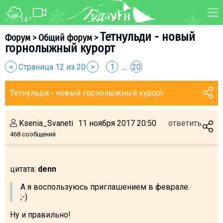
14
°C
ФОРУМ
КАРТА
Тетнульди - новый
Форум
>
Общий форум
>
горнолыжный курорт
О курорте
WEBCAM
<
Страница 12 из 20
>
1
...
20
Схема трасс
ТРАНСФЕР
Ски-пасс
Тетнульди - новый горнолыжный курорт
Инструкторы
Прокат
Ksenia_Svaneti
11 ноября 2017 20:50
ответить
Ски-сервис
468 сообщений
Дети в Гудаури
Развлечения
цитата:
denn
Календарь событий
А я воспользуюсь приглашением в феврале.
;-)
Телеграм-канал
Ну и правильно!
Гудаури
INFO