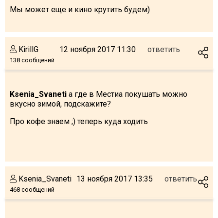
Мы может еще и кино крутить будем)
ПРОЖИВАНИЕ
KirillG
12 ноября 2017 11:30
ответить
138 сообщений
Квартиры
Коттеджи
Ksenia_Svaneti
а где в Местиа покушать можно
Отели
вкусно зимой, подскажите?
%
Горячие предложения
Про кофе знаем ;) теперь куда ходить
Долгосрочная аренда
Казбеги
Другое
Ksenia_Svaneti
13 ноября 2017 13:35
ответить
ГРУЗИЯ
468 сообщений
О Грузии
Визы и Документы