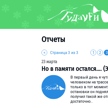
ФОРУМ
О курорте
Схема трасс
Отчеты
Ски-пасс
Инструкторы
<
Страница 3 из 3
1
2
3
Прокат
23 марта
Ски-сервис
Но в памяти остался…. 
Дети в Гудаури
В первый день я чу
Развлечения
человеком на трассе
Календарь событий
только в тот момент
остановки он поднял
получил такой же от
Телеграм-канал
достаточно...
Гудаури
INFO