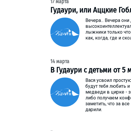
17 марта
Что пить?
Гудаури, или Аццкие Гоб
Деньги
Вечера... Вечера он
Мобильная связь
высокоинтеллектуал
Галерея
лыжники только что 
как, когда, где и с
Отчеты
Безопасность
14 марта
В Гудаури с детьми от 5 
Вася усвоил простую
будут тебя любить и
медведи в цирке - 
либо получаем конфе
заметить, что за вс
дарили.