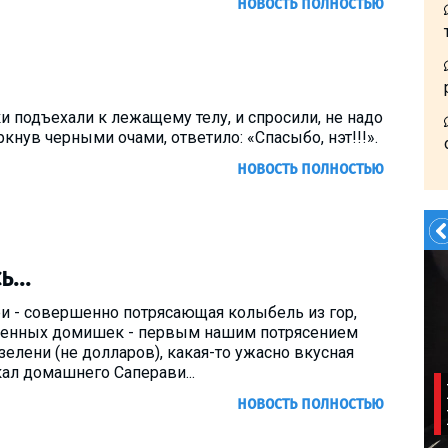
новость полностью
ки подъехали к лежащему телу, и спросили, не надо
ркнув черными очами, ответило: «Спасыбо, нэт!!!».
новость полностью
...
ри - совершенно потрясающая колыбель из гор,
сленных домишек - первым нашим потрясением
зелени (не долларов), какая-то ужасно вкусная
кал домашнего Саперави...
новость полностью
Летом?- в Грузию!!!!