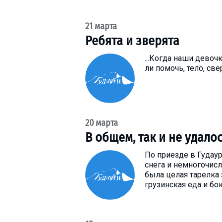
21 марта
Ребята и зверята
ПРОЖИВАНИЕ
...Когда наши девоч
ли помочь, тело, све
Квартиры
Коттеджи
Отели
%
Горячие предложения
20 марта
Долгосрочная аренда
В общем, так и не удалось
Казбеги
По приезде в Гудау
Другое
снега и немногочи
была целая тарелка 
ГРУЗИЯ
грузинская еда и бо
О Грузии
Визы и Документы