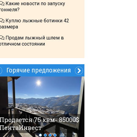
Какие новости по запуску
тоннеля?
Куплю лыжные ботинки 42
размера
Продам лыжный шлем в
отличном состоянии
Горячие предложения
60$ 4 гостя Но
Продается 75 квм- 85000$
ПентаИнвест